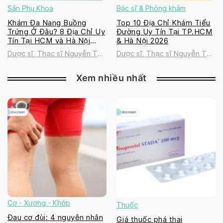
Sản Phụ Khoa
Bác sĩ & Phòng khám
Khám Đa Nang Buồng
Top 10 Địa Chỉ Khám Tiểu
Trứng Ở Đâu? 8 Địa Chỉ Uy
Đường Uy Tín Tại TP.HCM
Tín Tại HCM và Hà Nội
& Hà Nội 2026
2026
Dược sĩ, Thạc sĩ Nguyễn Thị
Dược sĩ, Thạc sĩ Nguyễn Thị
Thanh Tú
Thanh Tú
Xem nhiều nhất
Cơ - Xương - Khớp
Thuốc
Đau cơ đùi: 4 nguyên nhân
Giá thuốc phá thai