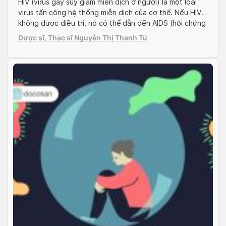
HIV (virus gây suy giảm miễn dịch ở người) là một loại
virus tấn công hệ thống miễn dịch của cơ thể. Nếu HIV
không được điều trị, nó có thể dẫn đến AIDS (hội chứng
suy giảm miễn dịch mắc phải). Cùng Docosan tìm hiểu
Dược sĩ, Thạc sĩ Nguyễn Thị Thanh Tú
những kiến ​​thức cơ bản về HIV có thể […]