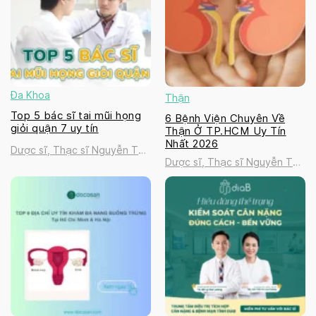
Đa Khoa
Thận
Top 5 bác sĩ tai mũi họng
6 Bệnh Viện Chuyên Về
giỏi quận 7 uy tín
Thận Ở TP.HCM Uy Tín
Nhất 2026
Dược sĩ, Thạc sĩ Nguyễn Thị
Dược sĩ, Thạc sĩ Nguyễn Thị
Thanh Tú
Thanh Tú