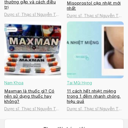
thường gặp và cách điều
Misoprostol cập nhật mới
trị
nhất
Dược sĩ, Thạc sĩ Nguyễn Thị
Dược sĩ, Thạc sĩ Nguyễn Thị
Thanh Tú
Thanh Tú
Nam Khoa
Tai Mũi Họng
Maxman là thuốc gì? Có
11 cách hết nhiệt miệng
nên sử dụng thuốc hay
trong 1 đêm nhanh chóng,
không?
hiệu quả
Dược sĩ, Thạc sĩ Nguyễn Thị
Dược sĩ, Thạc sĩ Nguyễn Thị
Thanh Tú
Thanh Tú