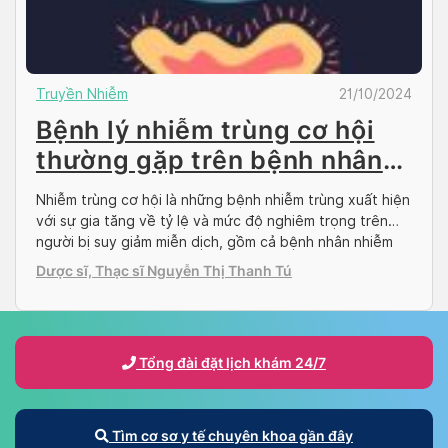
Truyền Nhiễm
21/10/2024
Bệnh lý nhiễm trùng cơ hội
thường gặp trên bệnh nhân
HIV
Nhiễm trùng cơ hội là những bệnh nhiễm trùng xuất hiện
với sự gia tăng về tỷ lệ và mức độ nghiêm trọng trên
người bị suy giảm miễn dịch, gồm cả bệnh nhân nhiễm
HIV. Hãy cùng Docosan tìm hiểu về các bệnh nhiễm
Dược sĩ, Thạc sĩ Nguyễn Thị Thanh Tú
trùng cơ hội HIV trong bài viết dưới đây nhé! Docosan
cung […]
Tổng đài đặt lịch khám 24/7
Tìm cơ sơ y tế chuyên khoa gần đây