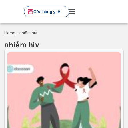
Skip
to
Cửa hàng y tế
content
Home
-
nhiễm hiv
nhiễm hiv