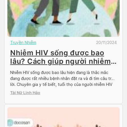
Truyền Nhiễm
20/11/2024
Nhiễm HIV sống được bao
lâu? Cách giúp người nhiễm
sống khỏe
Nhiễm HIV sống được bao lâu hiện đang là thắc mắc
đang được rất nhiều bệnh nhân đặt ra và đi tìm câu trả
lời. Chuyên gia y tế biết, tuổi thọ của người nhiễm HIV
tương tự như người âm tính với HIV nếu bệnh nhân được
Tài Nữ Linh Hảo
chẩn đoán kịp thời, có biện pháp […]