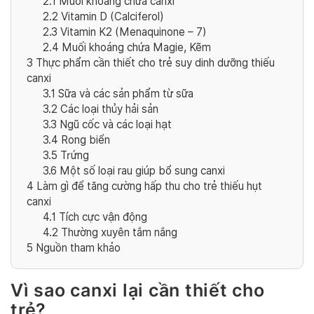
2.1
Muối khoáng chứa canxi
2.2
Vitamin D (Calciferol)
2.3
Vitamin K2 (Menaquinone – 7)
2.4
Muối khoáng chứa Magie, Kẽm
3
Thực phẩm cần thiết cho trẻ suy dinh dưỡng thiếu
canxi
3.1
Sữa và các sản phẩm từ sữa
3.2
Các loại thủy hải sản
3.3
Ngũ cốc và các loại hạt
3.4
Rong biển
3.5
Trứng
3.6
Một số loại rau giúp bổ sung canxi
4
Làm gì để tăng cường hấp thu cho trẻ thiếu hụt
canxi
4.1
Tích cực vận động
4.2
Thường xuyên tắm nắng
5
Nguồn tham khảo
Vì sao canxi lại cần thiết cho
trẻ?