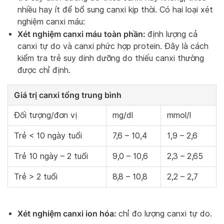
nhiều hay ít để bổ sung canxi kịp thời. Có hai loại xét
nghiệm canxi máu:
Xét nghiệm canxi máu toàn phần:
định lượng cả
canxi tự do và canxi phức hợp protein. Đây là cách
kiểm tra trẻ suy dinh dưỡng do thiếu canxi thường
được chỉ định.
Giá trị canxi tổng trung bình
Đối tượng/đơn vị
mg/dl
mmol/l
Trẻ < 10 ngày tuổi
7,6 – 10,4
1,9 – 2,6
Trẻ 10 ngày – 2 tuổi
9,0 – 10,6
2,3 – 2,65
Trẻ > 2 tuổi
8,8 – 10,8
2,2 – 2,7
Xét nghiệm canxi ion hóa:
chỉ đo lượng canxi tự do.