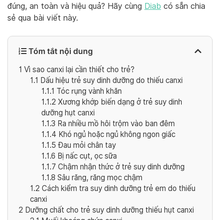
đúng, an toàn và hiệu quả? Hãy cùng
Diab
có sẵn chia
sẻ qua bài viết này.
Tóm tắt nội dung
1
Vì sao canxi lại cần thiết cho trẻ?
1.1
Dấu hiệu trẻ suy dinh dưỡng do thiếu canxi
1.1.1
Tóc rụng vành khăn
1.1.2
Xương khớp biến dạng ở trẻ suy dinh
dưỡng hụt canxi
1.1.3
Ra nhiều mồ hôi trộm vào ban đêm
1.1.4
Khó ngủ hoặc ngủ không ngon giấc
1.1.5
Đau mỏi chân tay
1.1.6
Bị nấc cụt, ọc sữa
1.1.7
Chậm nhận thức ở trẻ suy dinh dưỡng
1.1.8
Sâu răng, răng mọc chậm
1.2
Cách kiểm tra suy dinh dưỡng trẻ em do thiếu
canxi
2
Dưỡng chất cho trẻ suy dinh dưỡng thiếu hụt canxi