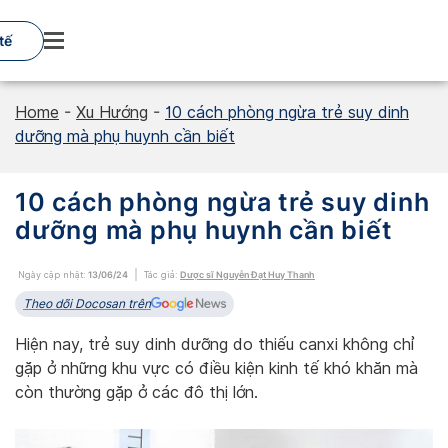
Skip
to
tế
content
Home
-
Xu Hướng
-
10 cách phòng ngừa trẻ suy dinh
dưỡng mà phụ huynh cần biết
10 cách phòng ngừa trẻ suy dinh
dưỡng mà phụ huynh cần biết
Ngày cập nhật:
13/06/24
Tác giả:
Dược sĩ Nguyễn Đạt Huy Thanh
Theo dõi Docosan trên
Hiện nay, trẻ suy dinh dưỡng do thiếu canxi không chỉ
gặp ở những khu vực có điều kiện kinh tế khó khăn mà
còn thường gặp ở các đô thị lớn.