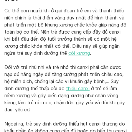
Cơ thể con người khi ở giai đoạn trẻ em và thanh thiếu
niên chính là thời điểm vàng duy nhất để hình thành và
phát triển một bộ khung xương chắc khỏe giúp nâng đỡ
toàn bộ cơ thể. Nên trẻ được cung cấp đầy đủ canxi
khi bắt đầu đến độ tuổi trưởng thành sẽ có một hệ
xương chắc khỏe nhất có thể. Điều này sẽ giúp ngăn
ngừa trẻ suy dinh dưỡng thể
còi xương
.
Đối với trẻ nhũ nhi và trẻ nhỏ thì canxi phải cần được
nạp đủ hằng ngày để tăng cường phát triển chiều cao,
hệ miễn dịch, chống lại các vi khuẩn gây bệnh,… Suy
dinh dưỡng thể thấp còi do
thiếu canxi
ở trẻ sẽ làm
mềm xương và gây biến dạng xương như chân vòng
kiềng, làm trẻ còi cọc, chậm lớn, gầy yếu và đôi khi gây
đau, yếu cơ.
Ngoài ra, trẻ suy dinh dưỡng thiếu hụt canxi thường do
khẩu phần ăn không cung cấp đủ hoặc do hấp thu canxi