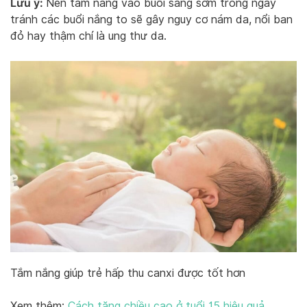
Lưu ý:
Nên tắm nắng vào buổi sáng sớm trong ngày
tránh các buổi nắng to sẽ gây nguy cơ nám da, nổi ban
đỏ hay thậm chí là ung thư da.
Tắm nắng giúp trẻ hấp thu canxi được tốt hơn
Xem thêm:
Cách tăng chiều cao ở tuổi 15 hiệu quả