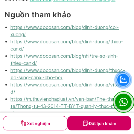
Nguồn tham khảo
https://www.docosan.com/blog/dinh-duong/coi-
xuong/
https://www.docosan.com/blog/dinh-duong/thieu-
canxi/
https://www.docosan.com/blog/nhi/tre-so-sinh-
thieu-canxi/
https://www.docosan.com/blog/dinh-duong/thuoc-
bo-sung-canxi-cho-be/
https://www.docosan.com/blog/dinh-duong/vitamin-
d/
https://m.thuvienphapluat.vn/van-ban/The-thao-Y-
te/Thong-tu-43-2014-TT-BYT-quan-ly-thuc-pham-
chuc-nang.aspx
https://www.ncbi.nlm.nih.gov/pmc/articles/
Xét nghiệm
Đặt lịch khám
https://www.webmd.com/vitamins/ai/ingredientmono/z