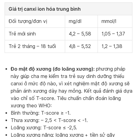
Giá trị canxi ion hóa trung bình
Đối tượng/đơn vị
mg/dl
mmol/l
Trẻ mới sinh
4,2 – 5,58
1,05 – 1,37
Trẻ 2 tháng – 18 tuổi
4,8 – 5,52
1,2 – 1,38
Đo mật độ xương (đo loãng xương):
phương pháp
này giúp cha mẹ kiểm tra trẻ suy dinh dưỡng thiếu
canxi ở mức độ nào, vì xét nghiệm mật độ xương sẽ
phản ánh xương dày hay mỏng. Kết quả đánh giá dựa
vào chỉ số T-score. Tiêu chuẩn chẩn đoán loãng
xương theo WHO:
Bình thường: T-score ≥ -1.
Thưa xương: – 2,5 < T-score < -1.
Loãng xương: T-score ≤ -2,5.
Loãng xương nặng: loãng xương + tiền sử gãy