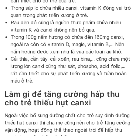
cần thiết cho cơ thể của trẻ.
Trong súp lơ chứa nhiều canxi, vitamin K đóng vai trò
quan trọng phát triển xương ở trẻ.
Rau dền đỏ cũng là nguồn thực phẩm chứa nhiều
vitamin K và canxi không nên bỏ qua.
Trong 100g nấm hương có chứa đến 180mg canxi,
ngoài ra còn có vitamin D, magie, vitamin B,… Nên
nấm hương được xem như là vua các loại rau khô.
Cải thìa, cần tây, cải xoăn, rau bina,… cũng chứa một
lượng lớn canxi cũng như sắt, phospho, acid folic,…
rất cần thiết cho sự phát triển xương và tuần hoàn
máu ở trẻ.
Làm gì để tăng cường hấp thu
cho trẻ thiếu hụt canxi
Ngoài việc bổ sung dưỡng chất cho trẻ suy dinh dưỡng
thiếu hụt canxi thì cha mẹ cũng nên cho trẻ tăng cường
vận động, hoạt động thể thao ngoài trời để hấp thu