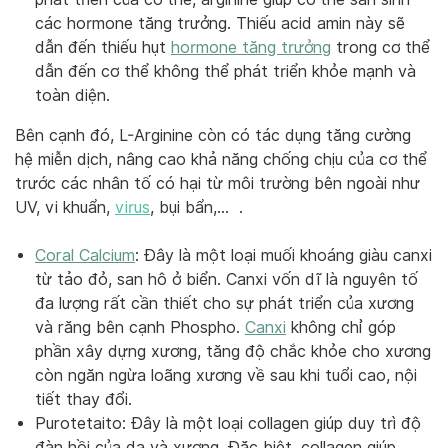
các hormone tăng trưởng. Thiếu acid amin này sẽ
dẫn đến thiếu hụt
hormone tăng trưởng
trong cơ thể
dẫn đến cơ thể không thể phát triển khỏe mạnh và
toàn diện.
Bên cạnh đó, L-Arginine còn có tác dụng tăng cường
hệ miễn dịch, nâng cao khả năng chống chịu của cơ thể
trước các nhân tố có hại từ môi trường bên ngoài như
UV, vi khuẩn,
virus
, bụi bẩn,… .
Coral Calcium
: Đây là một loại muối khoáng giàu canxi
từ tảo đỏ, san hô ở biển. Canxi vốn dĩ là nguyên tố
đa lượng rất cần thiết cho sự phát triển của xương
và răng bên cạnh Phospho.
Canxi
không chỉ góp
phần xây dựng xương, tăng độ chắc khỏe cho xương
còn ngăn ngừa loãng xương về sau khi tuổi cao, nội
tiết thay đổi.
Purotetaito: Đây là một loại collagen giúp duy trì độ
đàn hồi của da và xương. Đặc biệt, collagen giúp