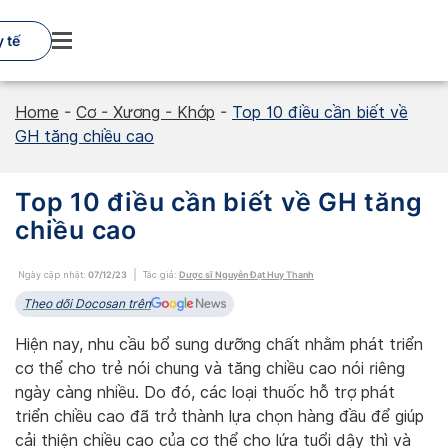
Skip
to
 tế
content
Home
-
Cơ - Xương - Khớp
-
Top 10 điều cần biết về
GH tăng chiều cao
Top 10 điều cần biết về GH tăng
chiều cao
Ngày cập nhật:
07/12/23
Tác giả:
Dược sĩ Nguyễn Đạt Huy Thanh
Theo dõi Docosan trên
Hiện nay, nhu cầu bổ sung dưỡng chất nhằm phát triển
cơ thể cho trẻ nói chung và tăng chiều cao nói riêng
ngày càng nhiều. Do đó, các loại thuốc hỗ trợ phát
triển chiều cao đã trở thành lựa chọn hàng đầu để giúp
cải thiện chiều cao của cơ thể cho lứa tuổi dậy thì và