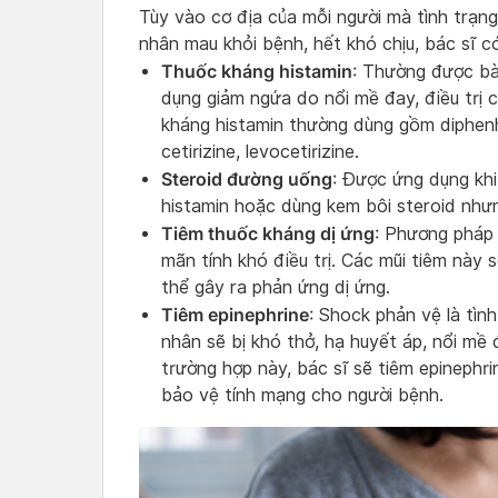
Tùy vào cơ địa của mỗi người mà tình trạn
nhân mau khỏi bệnh, hết khó chịu, bác sĩ 
Thuốc kháng histamin
: Thường được bà
dụng giảm ngứa do nổi mề đay, điều trị 
kháng histamin thường dùng gồm diphenh
cetirizine, levocetirizine.
Steroid đường uống
: Được ứng dụng kh
histamin hoặc dùng kem bôi steroid như
Tiêm thuốc kháng dị ứng
: Phương pháp
mãn tính khó điều trị. Các mũi tiêm này 
thể gây ra phản ứng dị ứng.
Tiêm epinephrine
: Shock phản vệ là tìn
nhân sẽ bị khó thở, hạ huyết áp, nổi mề
trường hợp này, bác sĩ sẽ tiêm epinephr
bảo vệ tính mạng cho người bệnh.