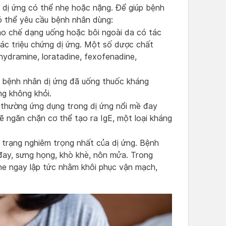
g dị ứng có thể nhẹ hoặc nặng. Để giúp bệnh
có thể yêu cầu bệnh nhân dùng:
o chế dạng uống hoặc bôi ngoài da có tác
các triệu chứng dị ứng. Một số dược chất
ydramine, loratadine, fexofenadine,
i bệnh nhân dị ứng đã uống thuốc kháng
ng không khỏi.
 thường ứng dụng trong dị ứng nổi mề đay
sẽ ngăn chặn cơ thể tạo ra IgE, một loại kháng
h trạng nghiêm trọng nhất của dị ứng. Bệnh
 đay, sưng họng, khò khè, nôn mửa. Trong
ine ngay lập tức nhằm khôi phục vận mạch,