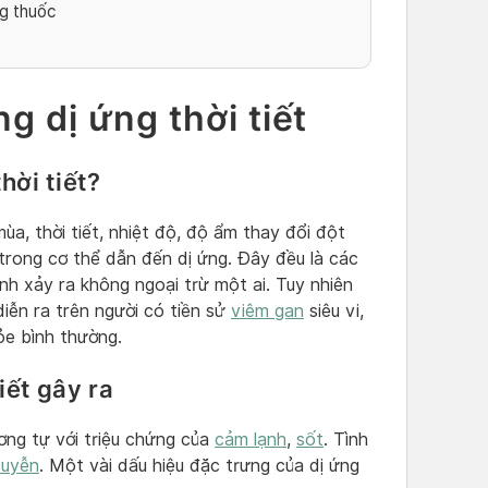
ng thuốc
ng dị ứng thời tiết
hời tiết?
ùa, thời tiết, nhiệt độ, độ ẩm thay đổi đột
trong cơ thể dẫn đến dị ứng. Đây đều là các
nh xảy ra không ngoại trừ một ai. Tuy nhiên
diễn ra trên người có tiền sử
viêm gan
siêu vi,
ỏe bình thường.
iết gây ra
ương tự với triệu chứng của
cảm lạnh
,
sốt
. Tình
suyễn
. Một vài dấu hiệu đặc trưng của dị ứng