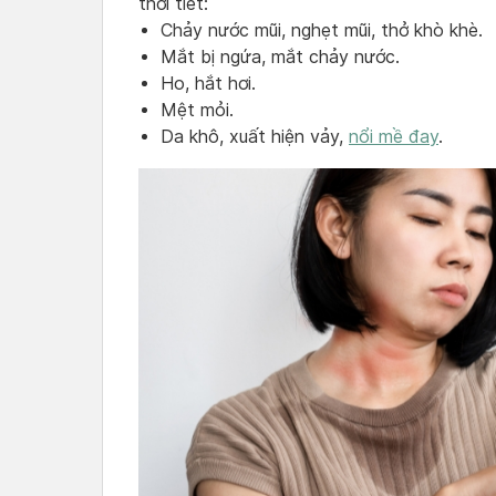
thời tiết:
Chảy nước mũi, nghẹt mũi, thở khò khè.
Mắt bị ngứa, mắt chảy nước.
Ho, hắt hơi.
Mệt mỏi.
Da khô, xuất hiện vảy,
nổi mề đay
.