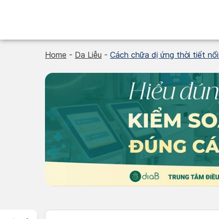
Skip
to
content
Home
-
Da Liễu
-
Cách chữa dị ứng thời tiết nổ