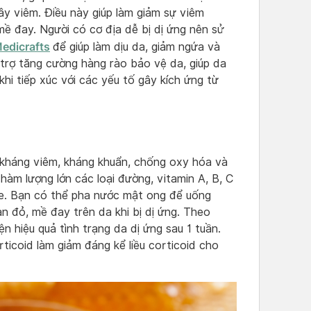
y viêm. Điều này giúp làm giảm sự viêm
mề đay. Người có cơ địa dễ bị dị ứng nên sử
edicrafts
để giúp làm dịu da, giảm ngứa và
 trợ tăng cường hàng rào bảo vệ da, giúp da
hi tiếp xúc với các yếu tố gây kích ứng từ
kháng viêm, kháng khuẩn, chống oxy hóa và
hàm lượng lớn các loại đường, vitamin A, B, C
ỏe. Bạn có thể pha nước mật ong để uống
n đỏ, mề đay trên da khi bị dị ứng. Theo
ện hiệu quả tình trạng da dị ứng sau 1 tuần.
ticoid làm giảm đáng kể liều corticoid cho