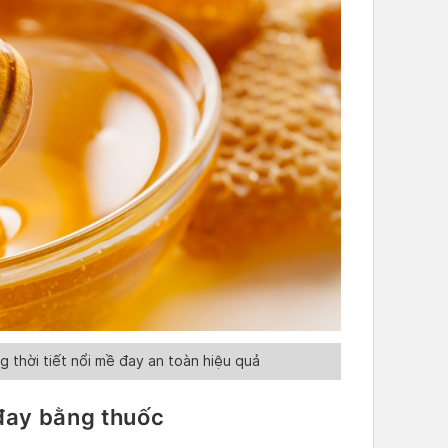
 thời tiết nổi mề đay an toàn hiệu quả
 đay bằng thuốc