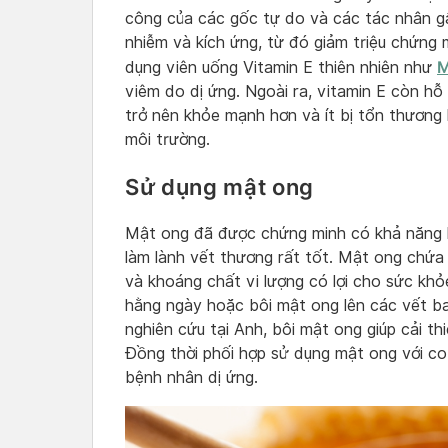
công của các gốc tự do và các tác nhân gâ
nhiễm và kích ứng, từ đó giảm triệu chứng 
M
dụng viên uống Vitamin E thiên nhiên như
viêm do dị ứng. Ngoài ra, vitamin E còn hỗ
trở nên khỏe mạnh hơn và ít bị tổn thương k
môi trường.
Sử dụng mật ong
Mật ong đã được chứng minh có khả năng 
làm lành vết thương rất tốt. Mật ong chứa 
và khoáng chất vi lượng có lợi cho sức kh
hằng ngày hoặc bôi mật ong lên các vết ba
nghiên cứu tại Anh, bôi mật ong giúp cải thi
Đồng thời phối hợp sử dụng mật ong với cor
bệnh nhân dị ứng.