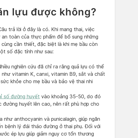
 ăn lựu được không?
u trả lời ở đây là có. Khi mang thai, việc
ự an toàn của thực phẩm để bổ sung những
 cùng cần thiết, đặc biệt là khi mẹ bầu còn
ột số đặc tính như sau:
Nhiều nghiên cứu đã chỉ ra rằng quả lựu có thể
như vitamin K, canxi, vitamin B9, sắt và chất
 sức khỏe cho mẹ bầu và bảo vệ thai nhi
hỉ số đường huyết
vào khoảng 35-50, do đó
c đường huyết lên cao, nên rất phù hợp cho
 như anthocyanin và punicalagin, giúp ngăn
n bệnh lý đái tháo đường ở thai phụ. Đối với
nước ép lựu giúp giảm nguy cơ tổn thương