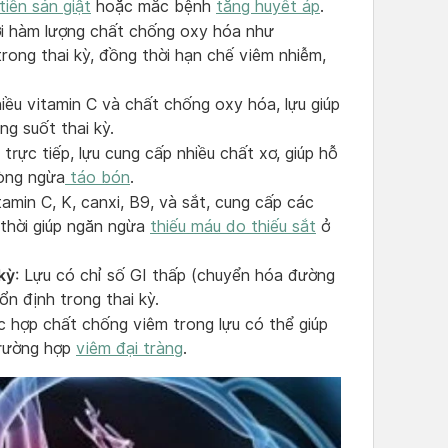
tiền sản giật
hoặc mắc bệnh
tăng huyết áp
.
ới hàm lượng chất chống oxy hóa như
 trong thai kỳ, đồng thời hạn chế viêm nhiễm,
iều vitamin C và chất chống oxy hóa, lựu giúp
g suốt thai kỳ.
n trực tiếp, lựu cung cấp nhiều chất xơ, giúp hỗ
hòng ngừa
táo bón
.
itamin C, K, canxi, B9, và sắt, cung cấp các
 thời giúp ngăn ngừa
thiếu máu do thiếu sắt
ở
kỳ
: Lựu có chỉ số GI thấp (chuyển hóa đường
n định trong thai kỳ.
c hợp chất chống viêm trong lựu có thể giúp
trường hợp
viêm đại tràng
.