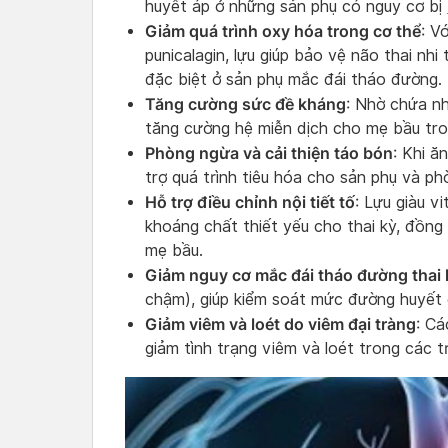
huyết áp ở những sản phụ có nguy cơ bị
Giảm quá trình oxy hóa trong cơ thể
: V
punicalagin, lựu giúp bảo vệ não thai nhi
đặc biệt ở sản phụ mắc đái tháo đường.
Tăng cường sức đề kháng
: Nhờ chứa nh
tăng cường hệ miễn dịch cho mẹ bầu tron
Phòng ngừa và cải thiện táo bón
: Khi ă
trợ quá trình tiêu hóa cho sản phụ và p
Hỗ trợ điều chỉnh nội tiết tố
: Lựu giàu v
khoáng chất thiết yếu cho thai kỳ, đồng
mẹ bầu.
Giảm nguy cơ mắc đái tháo đường thai 
chậm), giúp kiểm soát mức đường huyết ổ
Giảm viêm và loét do viêm đại tràng
: Cá
giảm tình trạng viêm và loét trong các 