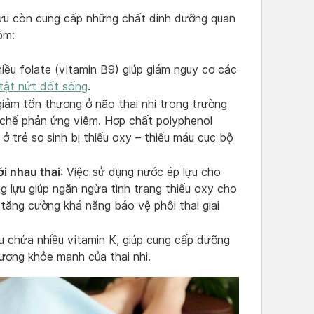
 lựu còn cung cấp những chất dinh dưỡng quan
ồm:
iều folate (vitamin B9) giúp giảm nguy cơ các
tật nứt đốt sống
.
 giảm tổn thương ở não thai nhi trong trường
 chế phản ứng viêm. Hợp chất polyphenol
 ở trẻ sơ sinh bị thiếu oxy – thiếu máu cục bộ
ới nhau thai
: Việc sử dụng nước ép lựu cho
 lựu giúp ngăn ngừa tình trạng thiếu oxy cho
 tăng cường khả năng bảo vệ phôi thai giai
ựu chứa nhiều vitamin K, giúp cung cấp dưỡng
xương khỏe mạnh của thai nhi.