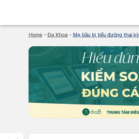
Skip
to
content
Home
-
Đa Khoa
-
Mẹ bầu bị tiểu đường thai k