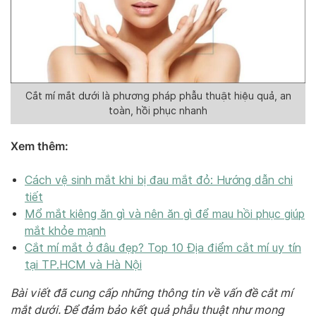
Cắt mí mắt dưới là phương pháp phẫu thuật hiệu quả, an
toàn, hồi phục nhanh
Xem thêm:
Cách vệ sinh mắt khi bị đau mắt đỏ: Hướng dẫn chi
tiết
Mổ mắt kiêng ăn gì và nên ăn gì để mau hồi phục giúp
mắt khỏe mạnh
Cắt mí mắt ở đâu đẹp? Top 10 Địa điểm cắt mí uy tín
tại TP.HCM và Hà Nội
Bài viết đã cung cấp những thông tin về vấn đề cắt mí
mắt dưới. Để đảm bảo kết quả phẫu thuật như mong