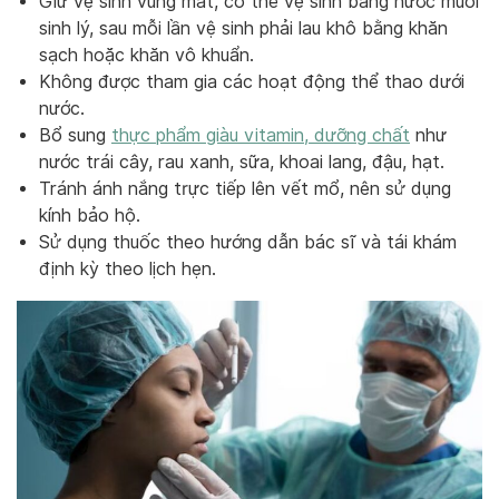
Giữ vệ sinh vùng mắt, có thể vệ sinh bằng nước muối
sinh lý, sau mỗi lần vệ sinh phải lau khô bằng khăn
sạch hoặc khăn vô khuẩn.
Không được tham gia các hoạt động thể thao dưới
nước.
Bổ sung
thực phẩm giàu vitamin, dưỡng chất
như
nước trái cây, rau xanh, sữa, khoai lang, đậu, hạt.
Tránh ánh nắng trực tiếp lên vết mổ, nên sử dụng
kính bảo hộ.
Sử dụng thuốc theo hướng dẫn bác sĩ và tái khám
định kỳ theo lịch hẹn.