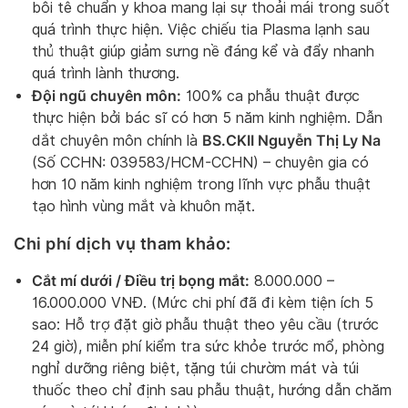
bôi tê chuẩn y khoa mang lại sự thoải mái trong suốt
quá trình thực hiện. Việc chiếu tia Plasma lạnh sau
thủ thuật giúp giảm sưng nề đáng kể và đẩy nhanh
quá trình lành thương.
Đội ngũ chuyên môn:
100% ca phẫu thuật được
thực hiện bởi bác sĩ có hơn 5 năm kinh nghiệm. Dẫn
BS.CKII Nguyễn Thị Ly Na
dắt chuyên môn chính là
(Số CCHN: 039583/HCM-CCHN) – chuyên gia có
hơn 10 năm kinh nghiệm trong lĩnh vực phẫu thuật
tạo hình vùng mắt và khuôn mặt.
Chi phí dịch vụ tham khảo:
Cắt mí dưới / Điều trị bọng mắt:
8.000.000 –
16.000.000 VNĐ. (Mức chi phí đã đi kèm tiện ích 5
sao: Hỗ trợ đặt giờ phẫu thuật theo yêu cầu (trước
24 giờ), miễn phí kiểm tra sức khỏe trước mổ, phòng
nghỉ dưỡng riêng biệt, tặng túi chườm mát và túi
thuốc theo chỉ định sau phẫu thuật, hướng dẫn chăm