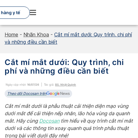
Skip
to
 hàng y tế
content
Home
-
Nhãn Khoa
-
Cắt mí mắt dưới: Quy trình, chi phí
và những điều cần biết
Cắt mí mắt dưới: Quy trình, chi
phí và những điều cần biết
Ngày cập nhật:
16/07/26
Tác giả:
BS. Nhật Quỳnh
Theo dõi Docosan trên
Cắt mí mắt dưới là phẫu thuật cải thiện diện mạo vùng
dưới mắt để cải thiện nếp nhăn, lão hóa vùng da quanh
mắt. Hãy cùng
Docosan
tìm hiểu về quy trình cắt mí mắt
dưới và các thông tin xoay quanh quá trình phẫu thuật
trong bài viết dưới đây nhé!