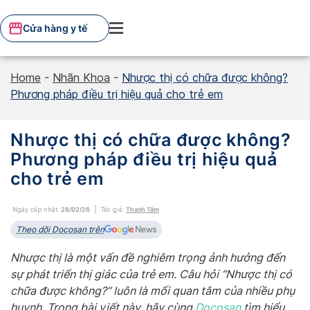
Skip
to
Cửa hàng y tế
content
Home
-
Nhãn Khoa
-
Nhược thị có chữa được không?
Phương pháp điều trị hiệu quả cho trẻ em
Nhược thị có chữa được không?
Phương pháp điều trị hiệu quả
cho trẻ em
Ngày cập nhật:
28/02/26
Tác giả:
Thanh Tâm
Theo dõi Docosan trên
Nhược thị là một vấn đề nghiêm trọng ảnh hưởng đến
sự phát triển thị giác của trẻ em. Câu hỏi “Nhược thị có
chữa được không?” luôn là mối quan tâm của nhiều phụ
huynh. Trong bài viết này, hãy cùng
Docosan
tìm hiểu