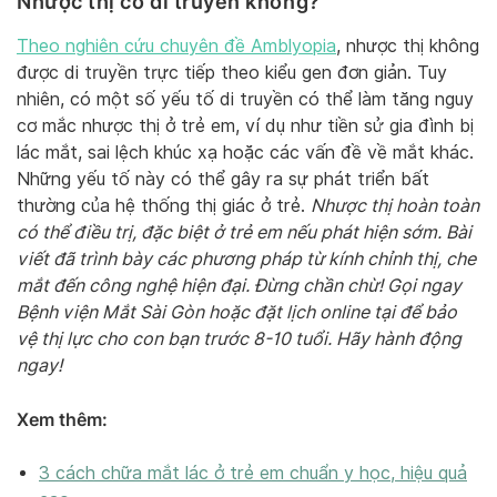
Nhược thị có di truyền không?
Theo nghiên cứu chuyên đề Amblyopia
, nhược thị không
được di truyền trực tiếp theo kiểu gen đơn giản. Tuy
nhiên, có một số yếu tố di truyền có thể làm tăng nguy
cơ mắc nhược thị ở trẻ em, ví dụ như tiền sử gia đình bị
lác mắt, sai lệch khúc xạ hoặc các vấn đề về mắt khác.
Những yếu tố này có thể gây ra sự phát triển bất
thường của hệ thống thị giác ở trẻ.
Nhược thị hoàn toàn
có thể điều trị, đặc biệt ở trẻ em nếu phát hiện sớm. Bài
viết đã trình bày các phương pháp từ kính chỉnh thị, che
mắt đến công nghệ hiện đại. Đừng chần chừ! Gọi ngay
Bệnh viện Mắt Sài Gòn hoặc đặt lịch online tại để bảo
vệ thị lực cho con bạn trước 8-10 tuổi. Hãy hành động
ngay!
Xem thêm:
3 cách chữa mắt lác ở trẻ em chuẩn y học, hiệu quả