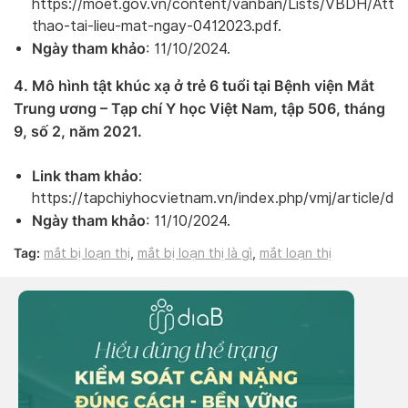
https://moet.gov.vn/content/vanban/Lists/VBDH/Att
thao-tai-lieu-mat-ngay-0412023.pdf.
Ngày tham khảo
: 11/10/2024.
4. Mô hình tật khúc xạ ở trẻ 6 tuổi tại Bệnh viện Mắt
Trung ương – Tạp chí Y học Việt Nam, tập 506, tháng
9, số 2, năm 2021.
Link tham khảo
:
https://tapchiyhocvietnam.vn/index.php/vmj/article/d
Ngày tham khảo
: 11/10/2024.
Tag:
mắt bị loạn thị
,
mắt bị loạn thị là gì
,
mắt loạn thị