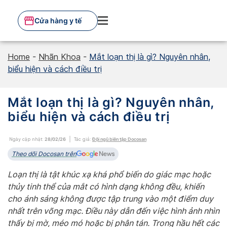
Skip
to
Cửa hàng y tế
content
Home
-
Nhãn Khoa
-
Mắt loạn thị là gì? Nguyên nhân,
biểu hiện và cách điều trị
Mắt loạn thị là gì? Nguyên nhân,
biểu hiện và cách điều trị
Ngày cập nhật:
28/02/26
Tác giả:
Đội ngũ biên tập Docosan
Theo dõi Docosan trên
Loạn thị là tật khúc xạ khá phổ biến do giác mạc hoặc
thủy tinh thể của mắt có hình dạng không đều, khiến
cho ánh sáng không được tập trung vào một điểm duy
nhất trên võng mạc. Điều này dẫn đến việc hình ảnh nhìn
thấy bị mờ, méo mó hoặc bị phân tán. Trong hầu hết các