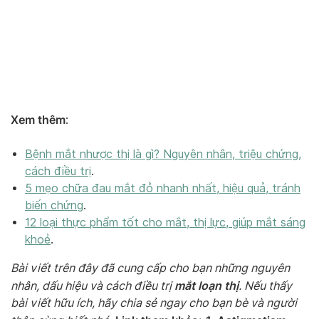
Xem thêm
:
Bệnh mắt nhược thị là gì? Nguyên nhân, triệu chứng,
cách điều trị
.
5 mẹo chữa đau mắt đỏ nhanh nhất, hiệu quả, tránh
biến chứng
.
12 loại thực phẩm tốt cho mắt, thị lực, giúp mắt sáng
khoẻ
.
Bài viết trên đây đã cung cấp cho bạn những nguyên
mắt loạn thị
nhân, dấu hiệu và cách điều trị
. Nếu thấy
bài viết hữu ích, hãy chia sẻ ngay cho bạn bè và người