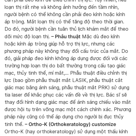
loạn thị rất nhẹ và không ảnh hưởng đến tầm nhìn,
người bệnh có thể không cần phải đeo kính hoặc kính
áp tròng. Mắt loạn thị có thể tăng độ theo thời gian.
Do đó, người bệnh cần tuân thủ lịch khám mắt để theo
– Phẫu thuật
dõi mức độ loạn thị.
Mặc dù đeo kính
hoặc kính áp tròng giúp hỗ trợ thị lực, nhưng các
phương pháp này không thay đổi cấu trúc của mắt. Do
đó, giải pháp đeo kính không áp dụng được đối với các
trường hợp loạn thị do bất thường trong cấu tạo giác
mạc, thủy tinh thể, mí mắt,… Phẫu thuật điều chỉnh thị
lực (bao gồm phẫu thuật mắt LASIK, phẫu thuật cắt
giác mạc bằng ánh sáng, phẫu thuật mắt PRK) sử dụng
tia laser để khắc phục các vấn đề về thị lực. Bác sĩ sẽ
thay đổi hình dạng giác mạc để ánh sáng chiếu vào mắt
được hội tụ trên võng mạc một cách chính xác. Phương
pháp này cũng có thể áp dụng cho người bị đục thủy
– Ortho-K (Orthokeratology) customize
tinh thể.
Ortho-K (hay orthokeratology) sử dụng một thấu kính