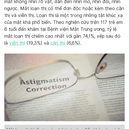
mắt không nhìn rõ vật, dẫn đến nhìn mờ, nhìn đôi, nhìn
ngược. Mắt loạn thị có thể đơn độc hoặc kèm theo cận
thị và viễn thị. Loạn thị là một trong những tật khúc xạ
của mắt khá phổ biến. Theo nghiên cứu trên 117 trẻ em
6 tuổi đến khám tại Bệnh viện Mắt Trung ương, tỷ lệ
mắt loạn thị chiếm cao nhất với gần 74,1%, xếp sau đó
là
viễn thị
(19,3%) và
cận thị
(6,6%).