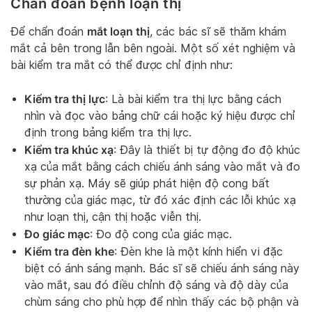
Chẩn đoán bệnh loạn thị
mắt loạn thị
Để chẩn đoán
, các bác sĩ sẽ thăm khám
mắt cả bên trong lẫn bên ngoài. Một số xét nghiệm và
bài kiểm tra mắt có thể được chỉ định như:
Kiểm tra thị lực
: Là bài kiểm tra thị lực bằng cách
nhìn và đọc vào bảng chữ cái hoặc ký hiệu được chỉ
định trong bảng kiểm tra thị lực.
Kiểm tra khúc xạ
: Đây là thiết bị tự động đo độ khúc
xạ của mắt bằng cách chiếu ánh sáng vào mắt và đo
sự phản xạ. Máy sẽ giúp phát hiện độ cong bất
thường của giác mạc, từ đó xác định các lỗi khúc xạ
như loạn thị, cận thị hoặc viễn thị.
Đo giác mạc
: Đo độ cong của giác mạc.
Kiểm tra đèn khe
: Đèn khe là một kính hiển vi đặc
biệt có ánh sáng mạnh. Bác sĩ sẽ chiếu ánh sáng này
vào mắt, sau đó điều chỉnh độ sáng và độ dày của
chùm sáng cho phù hợp để nhìn thấy các bộ phận và