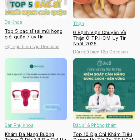
Đa Khoa
Thận
Top 5 bác sĩ tai mũi họng
6 Bệnh Viện Chuyên Về
giỏi quận 7 uy tín
Thận Ở TP.HCM Uy Tín
Nhất 2026
Đội ngũ biên tập Docosan
Đội ngũ biên tập Docosan
Sản Phụ Khoa
Bác sĩ & Phòng khám
Khám Đa Nang Buồng
Top 10 Địa Chỉ Khám Tiểu
Trứng Ở Đâu? 8 Địa Chỉ Uy
Đường Uy Tín Tại TP.HCM