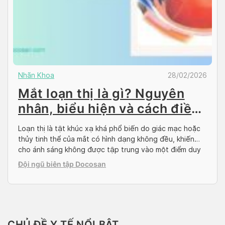
Nhãn Khoa
28/02/2026
Mắt loạn thị là gì? Nguyên
nhân, biểu hiện và cách điều
trị
Loạn thị là tật khúc xạ khá phổ biến do giác mạc hoặc
thủy tinh thể của mắt có hình dạng không đều, khiến
cho ánh sáng không được tập trung vào một điểm duy
nhất trên võng mạc. Điều này dẫn đến việc hình ảnh
Đội ngũ biên tập Docosan
nhìn thấy bị mờ, méo mó hoặc bị phân […]
CHỦ ĐỀ Y TẾ NỔI BẬT