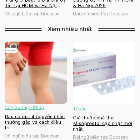
Tín Tại HCM và Hà Nội
& Hà Nội 2026
2026
Đội ngũ biên tập Docosan
Đội ngũ biên tập Docosan
Xem nhiều nhất
Cơ - Xương - Khớp
Thuốc
Đau cơ đùi: 4 nguyên nhân
Giá thuốc phá thai
thường gặp và cách điều
Misoprostol cập nhật mới
trị
nhất
Đội ngũ biên tập Docosan
Đội ngũ biên tập Docosan