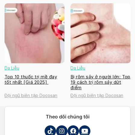
Da Liễu
Da Liễu
Top 10 thuốc trị mề đay
Bị rôm sảy ở người lớn: Top
tốt nhất [Giá 2025]
19 cách trị rôm sảy dứt
điểm
Đội ngũ biên tập Docosan
Đội ngũ biên tập Docosan
Theo dõi chúng tôi