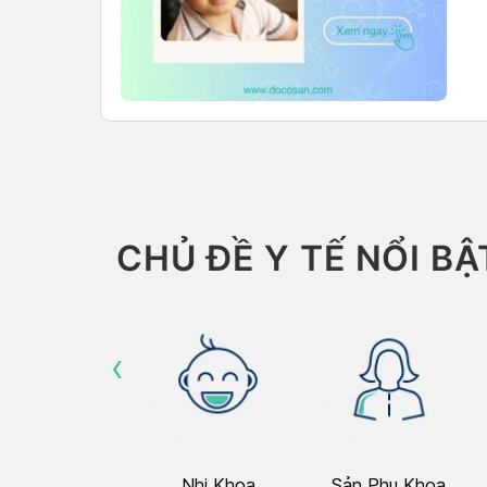
CHỦ ĐỀ Y TẾ NỔI BẬ
‹
Hô Hấp
Nhi Khoa
Sản Phụ Khoa