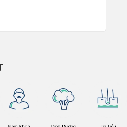
T
Nam Khoa
Dinh Dưỡng
Da Liễu