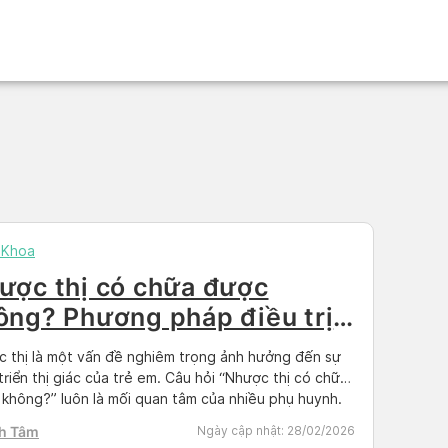
 Khoa
ược thị có chữa được
ông? Phương pháp điều trị
ệu quả cho trẻ em
 thị là một vấn đề nghiêm trọng ảnh hưởng đến sự
triển thị giác của trẻ em. Câu hỏi “Nhược thị có chữa
không?” luôn là mối quan tâm của nhiều phụ huynh.
 bài viết này, hãy cùng Docosan tìm hiểu các
h Tâm
Ngày cập nhật:
28/02/2026
g pháp điều trị nhược thị hiệu quả và […]