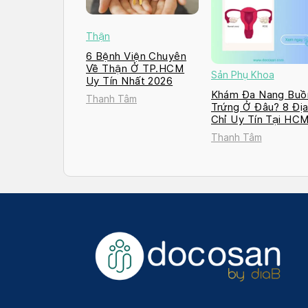
Thận
6 Bệnh Viện Chuyên
Về Thận Ở TP.HCM
Sản Phụ Khoa
Uy Tín Nhất 2026
Khám Đa Nang Buồ
Thanh Tâm
Trứng Ở Đâu? 8 Đị
Chỉ Uy Tín Tại HC
và Hà Nội 2026
Thanh Tâm