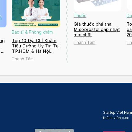
Thuốc
Da
Giá thuốc phá thai
To
Misoprostol cập nhật
đa
Bác sĩ & Phòng khám
mới nhất
2
ng
Top 10 Địa Chỉ Khám
Thanh Tâm
Th
a
Tiểu Đường Uy Tín Tại
M
TP.HCM & Hà Nội
2026
Thanh Tâm
Startup Việt Nam
thành viên của: