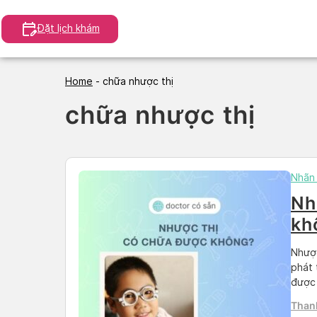
Skip
to
Đặt lịch khám
content
Home
-
chữa nhược thị
chữa nhược thị
Nhãn
Nh
kh
hi
Nhược
phát 
được 
Trong
Than
phươn