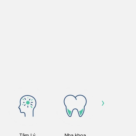
›
Tâm Lý
Nha khoa
Nhãn Khoa