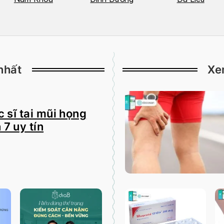
nhất
Xe
 sĩ tai mũi họng
 7 uy tín