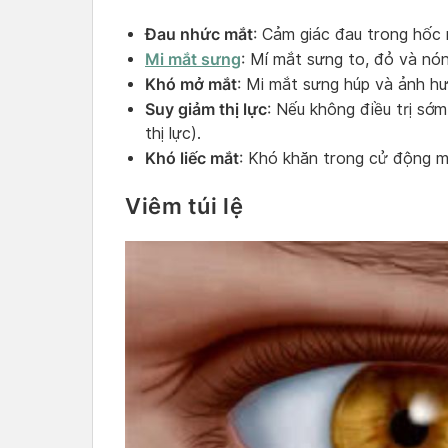
Đau nhức mắt
: Cảm giác đau trong hốc
Mi mắt sưng
: Mí mắt sưng to, đỏ và nón
Khó mở mắt
: Mi mắt sưng húp và ảnh hư
Suy giảm thị lực
: Nếu không điều trị sớ
thị lực).
Khó liếc mắt
: Khó khăn trong cử động mắ
Viêm túi lệ