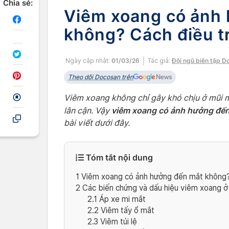
Chia sẻ:
Viêm xoang có ảnh
không? Cách điều tr
Ngày cập nhật:
01/03/26
Tác giả:
Đội ngũ biên tập D
Theo dõi Docosan trên
Viêm xoang không chỉ gây khó chịu ở mũi 
viêm xoang có ảnh hưởng đế
lân cận. Vậy
bài viết dưới đây.
Tóm tắt nội dung
1
Viêm xoang có ảnh hưởng đến mắt không
2
Các biến chứng và dấu hiệu viêm xoang 
2.1
Áp xe mi mắt
2.2
Viêm tấy ổ mắt
2.3
Viêm túi lệ