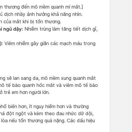
tổn thương đến mô mềm quanh mí mắt.]
đủ dịch nhầy ảnh hưởng khả năng nhìn.
n của mắt khi bị tổn thương.
i ngủ dậy:
Nhiễm trùng làm tăng tiết dịch gỉ,
)
: Viêm nhiễm gây giãn các mạch máu trong
ang sẽ lan sang da, mô mềm xung quanh mắt
 mô tế bào quanh hốc mắt và viêm mô tế bào
ở trẻ em hơn người lớn.
hổ biến hơn, ít nguy hiểm hơn và thường
khá đột ngột và kèm theo đau nhức dữ dội,
lòa nếu tổn thương quá nặng. Các dấu hiệu