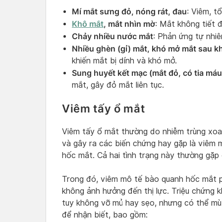
Mí mắt sưng đỏ, nóng rát, đau
: Viêm, 
Khô mắt
, mắt nhìn mờ
: Mắt không tiết 
Chảy nhiều nước mắt
: Phản ứng tự nhiê
Nhiều ghèn (gỉ) mắt, khó mở mắt sau kh
khiến mắt bị dính và khó mở.
Sung huyết kết mạc (mắt đỏ, có tia máu
mắt, gây đỏ mắt liên tục.
Viêm tấy ổ mắt
Viêm tấy ổ mắt thường do nhiễm trùng xo
và gây ra các biến chứng hay gặp là viêm
hốc mắt. Cả hai tình trạng này thường gặp 
Trong đó, viêm mô tế bào quanh hốc mắt p
không ảnh hưởng đến thị lực. Triệu chứng 
tuy không vỡ mủ hay sẹo, nhưng có thể mù 
để nhận biết, bao gồm: