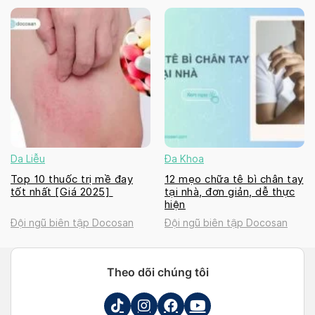
Da Liễu
Đa Khoa
Top 10 thuốc trị mề đay
12 mẹo chữa tê bì chân tay
tốt nhất [Giá 2025]
tại nhà, đơn giản, dễ thực
hiện
Đội ngũ biên tập Docosan
Đội ngũ biên tập Docosan
Theo dõi chúng tôi