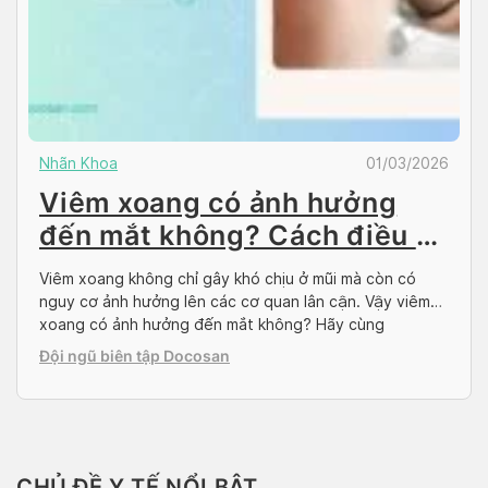
Nhãn Khoa
01/03/2026
Viêm xoang có ảnh hưởng
đến mắt không? Cách điều trị
nhiễm trùng ổ mắt
Viêm xoang không chỉ gây khó chịu ở mũi mà còn có
nguy cơ ảnh hưởng lên các cơ quan lân cận. Vậy viêm
xoang có ảnh hưởng đến mắt không? Hãy cùng
Docosan tìm hiểu qua bài viết dưới đây. Viêm xoang có
Đội ngũ biên tập Docosan
ảnh hưởng đến mắt không? Viêm xoang có ảnh hưởng
đến […]
CHỦ ĐỀ Y TẾ NỔI BẬT