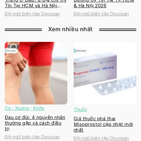
Tín Tại HCM và Hà Nội
& Hà Nội 2026
2026
Đội ngũ biên tập Docosan
Đội ngũ biên tập Docosan
Xem nhiều nhất
Cơ - Xương - Khớp
Thuốc
Đau cơ đùi: 4 nguyên nhân
Giá thuốc phá thai
thường gặp và cách điều
Misoprostol cập nhật mới
trị
nhất
Đội ngũ biên tập Docosan
Đội ngũ biên tập Docosan