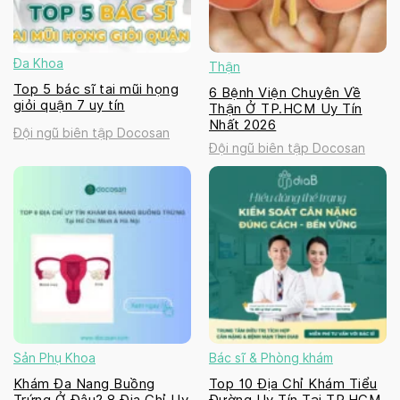
Đa Khoa
Thận
Top 5 bác sĩ tai mũi họng
6 Bệnh Viện Chuyên Về
giỏi quận 7 uy tín
Thận Ở TP.HCM Uy Tín
Nhất 2026
Đội ngũ biên tập Docosan
Đội ngũ biên tập Docosan
Sản Phụ Khoa
Bác sĩ & Phòng khám
Khám Đa Nang Buồng
Top 10 Địa Chỉ Khám Tiểu
Trứng Ở Đâu? 8 Địa Chỉ Uy
Đường Uy Tín Tại TP.HCM