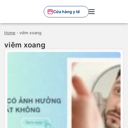
Skip
to
Cửa hàng y tế
content
Home
-
viêm xoang
viêm xoang