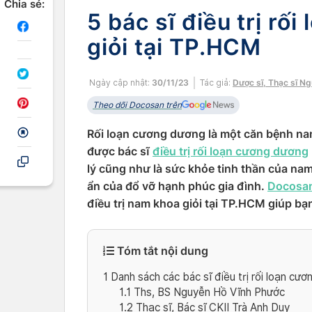
Chia sẻ:
5 bác sĩ điều trị rố
giỏi tại TP.HCM
Ngày cập nhật:
30/11/23
Tác giả:
Dược sĩ, Thạc sĩ N
Theo dõi Docosan trên
Rối loạn cương dương là một căn bệnh na
được bác sĩ
điều trị rối loạn cương dương
lý cũng như là sức khỏe tinh thần của nam
ẩn của đổ vỡ hạnh phúc gia đình.
Docosa
điều trị nam khoa giỏi tại TP.HCM giúp bạn
Tóm tắt nội dung
1
Danh sách các bác sĩ điều trị rối loạn cư
1.1
Ths, BS Nguyễn Hồ Vĩnh Phước
1.2
Thạc sĩ, Bác sĩ CKII Trà Anh Duy