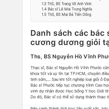
1.3
ThS, BS Trang Võ Anh Vinh
1.4
Bác sĩ Lê Mai Trung Nghĩa
1.5
ThS, BS Mai Bá Tiến Dũng
Danh sách các bác sĩ
cương dương giỏi t
Ths, BS Nguyễn Hồ Vĩnh Ph
Thạc sĩ, Bác sĩ Nguyễn Hồ Vĩnh Phước cũ
khoa tốt và uy tín tại TP.HCM, chuyên điều
tinh sớm,…. Sau khi tốt nghiệp loại giỏi ở 
Bác sĩ Phước tiếp tục chương trình Cao họ
vinh dự nhận được Học bổng Y học Giới tí
Do đó, Bác sĩ có thể sử dụng thành thạo t
Bên cạnh thành tích học tập xuất sắc, bác