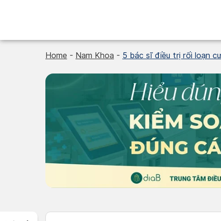
Skip
to
content
Home
-
Nam Khoa
-
5 bác sĩ điều trị rối loạn