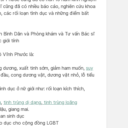
ĩ cũng đã có nhiều báo cáo, nghiên cứu khoa
, các rối loạn tình dục và những điểm bất
iện Bình Dân và Phòng khám và Tư vấn Bác sĩ
giới tính
 Vĩnh Phước là:
g dương, xuất tinh sớm, giảm ham muốn,
suy
 đầu, cong dương vật, dương vật nhỏ, lỗ tiểu
h dục ở nữ giới như: rối loạn kích thích,
u
,
tinh trùng dị dạng
,
tinh trùng loãng
ậu, giang mai.
an sinh dục
iáo dục cho cộng đồng LGBT