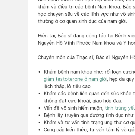
khám và điều trị các bệnh Nam khoa. Bác s
học chuyên sâu về các lĩnh vực như vô sinh
thường ở cơ quan sinh dục của nam giới.
Hiện tại, Bác sĩ đang công tác tại Bệnh v
Nguyễn Hồ Vĩnh Phước Nam khoa và Y học 
Chuyên môn của Thạc sĩ, Bác sĩ Nguyễn Hồ
Khám bệnh nam khoa như: rối loạn cươn
giảm testoterone ở nam giới
, hẹp da quy
lệch thấp, lỗ tiểu cao
Khám các bệnh liên quan đến sức khỏe tìn
không đạt cực khoái, giao hợp đau.
Vấn đề vô sinh hiếm muộn,
tinh trùng yế
Bệnh lây truyền qua đường tình dục như l
Khám và tư vấn tình trạng ung thư cơ qu
Cung cấp kiến thức, tư vấn tâm lý và g