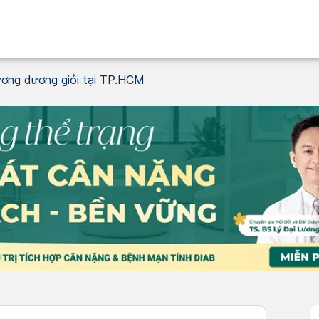
 cương dương giỏi tại TP.HCM