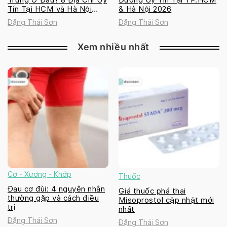
Tín Tại HCM và Hà Nội
& Hà Nội 2026
2026
Đặng Thái Sơn
Đặng Thái Sơn
Xem nhiều nhất
Cơ - Xương - Khớp
Thuốc
Đau cơ đùi: 4 nguyên nhân
Giá thuốc phá thai
thường gặp và cách điều
Misoprostol cập nhật mới
trị
nhất
Đặng Thái Sơn
Đặng Thái Sơn