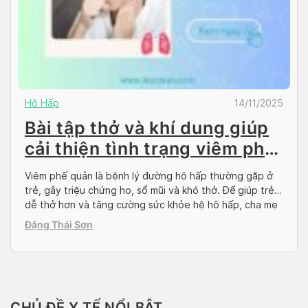
Hô Hấp
14/11/2025
Bài tập thở và khí dung giúp
cải thiện tình trạng viêm phế
quản ở trẻ
Viêm phế quản là bệnh lý đường hô hấp thường gặp ở
trẻ, gây triệu chứng ho, sổ mũi và khó thở. Để giúp trẻ
dễ thở hơn và tăng cường sức khỏe hệ hô hấp, cha mẹ
có thể áp dụng các bài tập thở đơn giản ngay tại nhà.
Đặng Thái Sơn
Bài viết này của […]
CHỦ ĐỀ Y TẾ NỔI BẬT