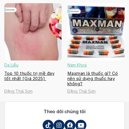
Da Liễu
Nam Khoa
Top 10 thuốc trị mề đay
Maxman là thuốc gì? Có
tốt nhất [Giá 2025]
nên sử dụng thuốc hay
không?
Đặng Thái Sơn
Đặng Thái Sơn
Theo dõi chúng tôi