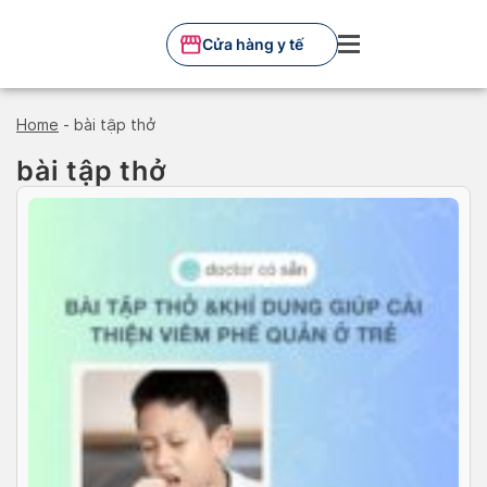
Skip
to
Cửa hàng y tế
content
Home
-
bài tập thở
bài tập thở