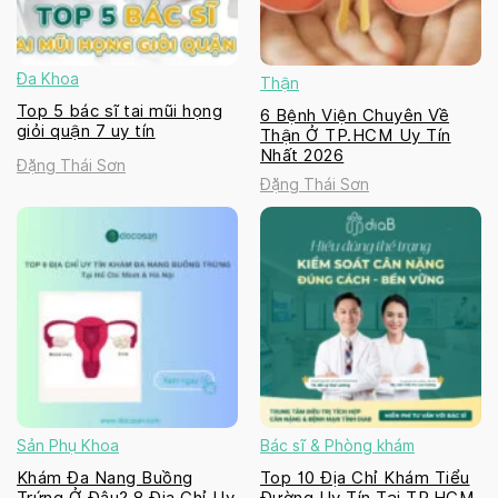
Đa Khoa
Thận
Top 5 bác sĩ tai mũi họng
6 Bệnh Viện Chuyên Về
giỏi quận 7 uy tín
Thận Ở TP.HCM Uy Tín
Nhất 2026
Đặng Thái Sơn
Đặng Thái Sơn
Sản Phụ Khoa
Bác sĩ & Phòng khám
Khám Đa Nang Buồng
Top 10 Địa Chỉ Khám Tiểu
Trứng Ở Đâu? 8 Địa Chỉ Uy
Đường Uy Tín Tại TP.HCM