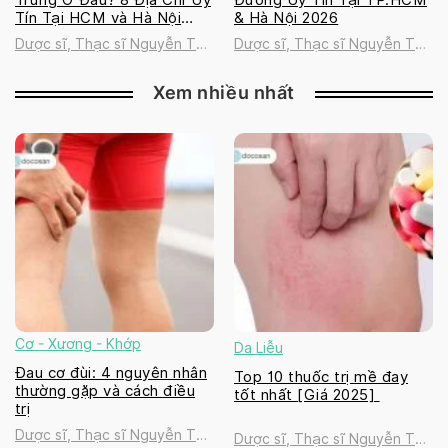
Tín Tại HCM và Hà Nội
& Hà Nội 2026
2026
Dược sĩ, Thạc sĩ Nguyễn Thị
Dược sĩ, Thạc sĩ Nguyễn Thị
Thanh Tú
Thanh Tú
Xem nhiều nhất
Cơ - Xương - Khớp
Da Liễu
Đau cơ đùi: 4 nguyên nhân
Top 10 thuốc trị mề đay
thường gặp và cách điều
tốt nhất [Giá 2025]
trị
Dược sĩ, Thạc sĩ Nguyễn Thị
Dược sĩ, Thạc sĩ Nguyễn Thị