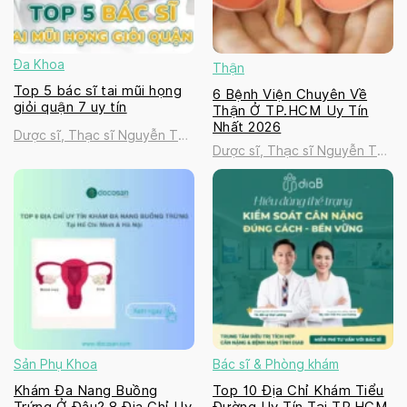
Đa Khoa
Thận
Top 5 bác sĩ tai mũi họng
6 Bệnh Viện Chuyên Về
giỏi quận 7 uy tín
Thận Ở TP.HCM Uy Tín
Nhất 2026
Dược sĩ, Thạc sĩ Nguyễn Thị
Dược sĩ, Thạc sĩ Nguyễn Thị
Thanh Tú
Thanh Tú
Sản Phụ Khoa
Bác sĩ & Phòng khám
Khám Đa Nang Buồng
Top 10 Địa Chỉ Khám Tiểu
Trứng Ở Đâu? 8 Địa Chỉ Uy
Đường Uy Tín Tại TP.HCM