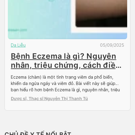
Da Liễu
05/09/2025
Bệnh Eczema là gì? Nguyên
nhân, triệu chứng, cách điều
trị chàm
Eczema (chàm) là một tình trạng viêm da phổ biến,
khiến da ngứa ngáy và viêm đỏ. Bài viết này sẽ giúp
bạn hiểu rõ hơn bệnh Eczema là gì, nguyên nhân, triệu
chứng cũng như cách điều trị hiệu quả. Giới thiệu về
Dược sĩ, Thạc sĩ Nguyễn Thị Thanh Tú
Eczema (chàm) Bệnh chàm là gì? Bệnh chàm (hay còn
gọi […]
CHỦ ĐỀ Y TẾ NỔI BẬT