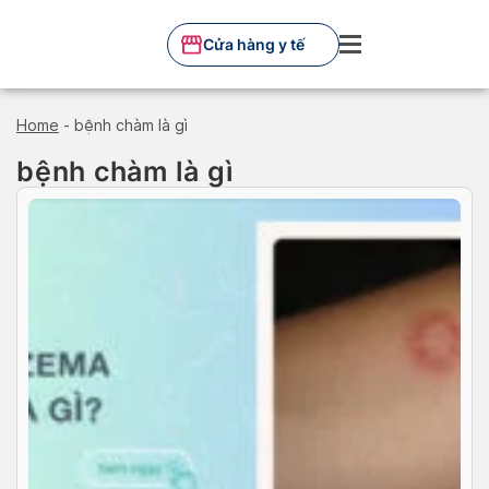
Skip
to
Cửa hàng y tế
content
Home
-
bệnh chàm là gì
bệnh chàm là gì