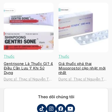
Thanh Tú
Thanh Tú
Thuốc
Thuốc
Gentrisone Là Thuốc Gì? 4
Giá thuốc phá thai
Điều Cần Lưu Ý Khi Sử
Misoprostol cập nhật mới
Dụng
nhất
Dược sĩ, Thạc sĩ Nguyễn Thị
Dược sĩ, Thạc sĩ Nguyễn Thị
Thanh Tú
Thanh Tú
Theo dõi chúng tôi