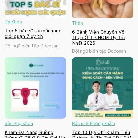
Đa Khoa
Thận
Top 5 bác sĩ tai mũi họng
6 Bệnh Viện Chuyên Về
giỏi quận 7 uy tín
Thận Ở TP.HCM Uy Tín
Nhất 2026
Đội ngũ biên tập Docosan
Đội ngũ biên tập Docosan
Sản Phụ Khoa
Bác sĩ & Phòng khám
Khám Đa Nang Buồng
Top 10 Địa Chỉ Khám Tiểu
Trứng Ở Đâu? 8 Địa Chỉ Uy
Đường Uy Tín Tại TP.HCM