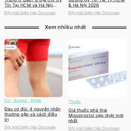
Tín Tại HCM và Hà Nội
& Hà Nội 2026
2026
Đội ngũ biên tập Docosan
Đội ngũ biên tập Docosan
Xem nhiều nhất
Cơ - Xương - Khớp
Thuốc
Đau cơ đùi: 4 nguyên nhân
Giá thuốc phá thai
thường gặp và cách điều
Misoprostol cập nhật mới
trị
nhất
Đội ngũ biên tập Docosan
Đội ngũ biên tập Docosan