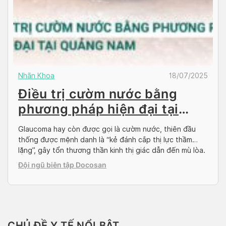
Nhãn Khoa
18/07/2025
Điều trị cườm nước bằng
phương pháp hiện đại tại
Quảng Nam
Glaucoma hay còn được gọi là cườm nước, thiên đầu
thống được mệnh danh là “kẻ đánh cắp thị lực thầm
lặng”, gây tổn thương thần kinh thị giác dẫn đến mù lòa.
Trong bài viết này, Docosan sẽ cung cấp thông tin toàn
Đội ngũ biên tập Docosan
diện về Glaucoma, giúp bạn hiểu rõ về bệnh và dễ […]
CHỦ ĐỀ Y TẾ NỔI BẬT