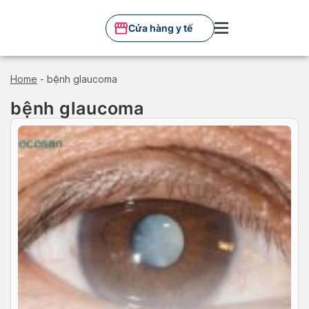
Skip
to
Cửa hàng y tế
content
Home
-
bệnh glaucoma
bệnh glaucoma