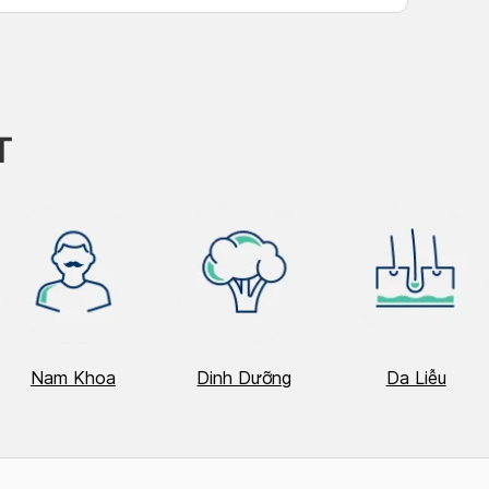
h Tú
T
Nam Khoa
Dinh Dưỡng
Da Liễu