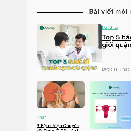
Bài viết mới 
Đa Khoa
Top 5 bác
giỏi quận
Dược sĩ, Thạc
Thận
6 Bệnh Viện Chuyên
Về Thận Ở TP.HCM