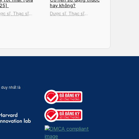
025]
hay không?
ợc sĩ, Thạc sĩ
Dược sĩ, Thạc sĩ
uyễn Thị Thanh Tú
Nguyễn Thị Thanh Tú
 duy nhất là