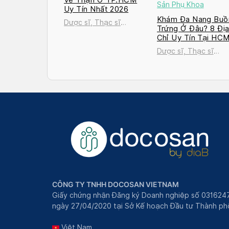
Sản Phụ Khoa
Uy Tín Nhất 2026
Khám Đa Nang Buồ
Dược sĩ, Thạc sĩ
Trứng Ở Đâu? 8 Đị
Nguyễn Thị Thanh Tú
Chỉ Uy Tín Tại HC
và Hà Nội 2026
Dược sĩ, Thạc sĩ
Nguyễn Thị Thanh T
CÔNG TY TNHH DOCOSAN VIETNAM
Giấy chứng nhận Đăng ký Doanh nghiệp số 031624
ngày 27/04/2020 tại Sở Kế hoạch Đầu tư Thành phô
Việt Nam