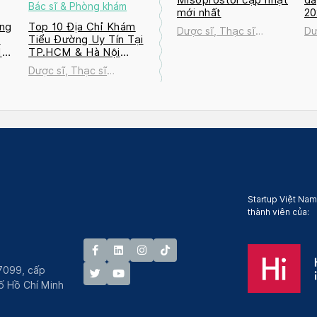
Bác sĩ & Phòng khám
mới nhất
2
ng
Top 10 Địa Chỉ Khám
Dược sĩ, Thạc sĩ
Dư
a
Tiểu Đường Uy Tín Tại
Nguyễn Thị Thanh Tú
Ng
M
TP.HCM & Hà Nội
2026
Dược sĩ, Thạc sĩ
ú
Nguyễn Thị Thanh Tú
Startup Việt Nam
thành viên của:
7099, cấp
́ Hồ Chí Minh