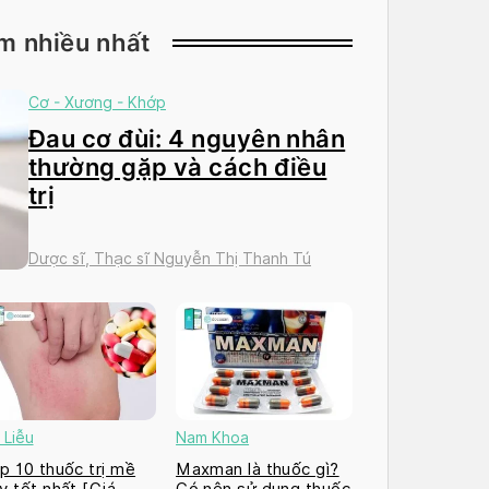
m nhiều nhất
Cơ - Xương - Khớp
Đau cơ đùi: 4 nguyên nhân
thường gặp và cách điều
trị
Dược sĩ, Thạc sĩ Nguyễn Thị Thanh Tú
 Liễu
Nam Khoa
p 10 thuốc trị mề
Maxman là thuốc gì?
y tốt nhất [Giá
Có nên sử dụng thuốc