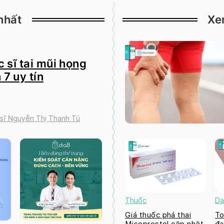
nhất
Xe
 sĩ tai mũi họng
 7 uy tín
 sĩ Nguyễn Thị Thanh Tú
Thuốc
Da
Giá thuốc phá thai
To
Misoprostol cập nhật
đa