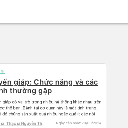
iết
yến giáp: Chức năng và các
nh thường gặp
 giáp có vai trò trong nhiều hệ thống khác nhau trên
cơ thể bạn. Bệnh tại cơ quan này là một tình trạng
i đó chúng sản xuất quá nhiều hoặc quá ít các nội
tố. Các bệnh lý thường gặp là cường giáp, suy giáp,
sĩ, Thạc sĩ Nguyễn Thị
Ngày cập nhật:
20/08/2024
tuyến giáp Hashimoto,… Hãy […]