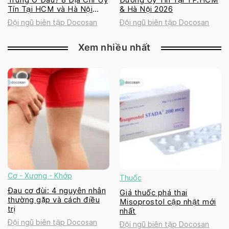
Tín Tại HCM và Hà Nội
& Hà Nội 2026
2026
Đội ngũ biên tập Docosan
Đội ngũ biên tập Docosan
Xem nhiều nhất
Cơ - Xương - Khớp
Thuốc
Đau cơ đùi: 4 nguyên nhân
Giá thuốc phá thai
thường gặp và cách điều
Misoprostol cập nhật mới
trị
nhất
Đội ngũ biên tập Docosan
Đội ngũ biên tập Docosan