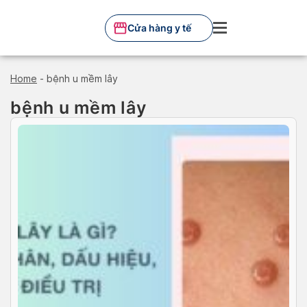
Skip
to
Cửa hàng y tế
content
Home
-
bệnh u mềm lây
bệnh u mềm lây