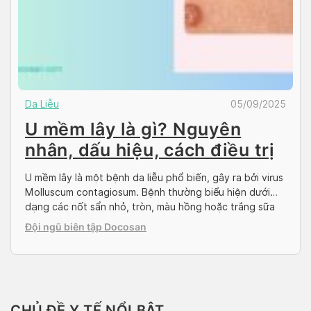
Da Liễu
05/09/2025
U mềm lây là gì? Nguyên
nhân, dấu hiệu, cách điều trị
U mềm lây là một bệnh da liễu phổ biến, gây ra bởi virus
Molluscum contagiosum. Bệnh thường biểu hiện dưới
dạng các nốt sẩn nhỏ, tròn, màu hồng hoặc trắng sữa
trên da. Hiểu rõ về nguyên nhân, triệu chứng và cách
Đội ngũ biên tập Docosan
điều trị u mềm lây là điều cần thiết để phòng tránh […]
CHỦ ĐỀ Y TẾ NỔI BẬT