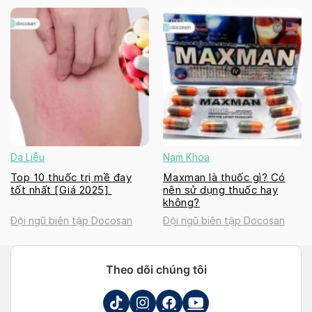
Da Liễu
Nam Khoa
Top 10 thuốc trị mề đay
Maxman là thuốc gì? Có
tốt nhất [Giá 2025]
nên sử dụng thuốc hay
không?
Đội ngũ biên tập Docosan
Đội ngũ biên tập Docosan
Theo dõi chúng tôi