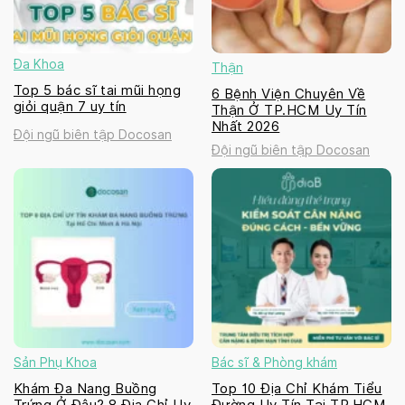
Đa Khoa
Thận
Top 5 bác sĩ tai mũi họng
6 Bệnh Viện Chuyên Về
giỏi quận 7 uy tín
Thận Ở TP.HCM Uy Tín
Nhất 2026
Đội ngũ biên tập Docosan
Đội ngũ biên tập Docosan
Sản Phụ Khoa
Bác sĩ & Phòng khám
Khám Đa Nang Buồng
Top 10 Địa Chỉ Khám Tiểu
Trứng Ở Đâu? 8 Địa Chỉ Uy
Đường Uy Tín Tại TP.HCM