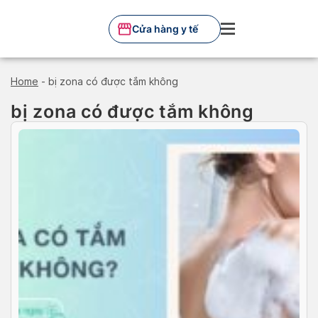
Skip
to
Cửa hàng y tế
content
Home
-
bị zona có được tắm không
bị zona có được tắm không