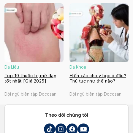
Da Liễu
Đa Khoa
Top 10 thuốc trị mề đay
Hiến xác cho y học ở đâu?
tốt nhất [Giá 2025]
Thủ tục như thế nào?
Đội ngũ biên tập Docosan
Đội ngũ biên tập Docosan
Theo dõi chúng tôi