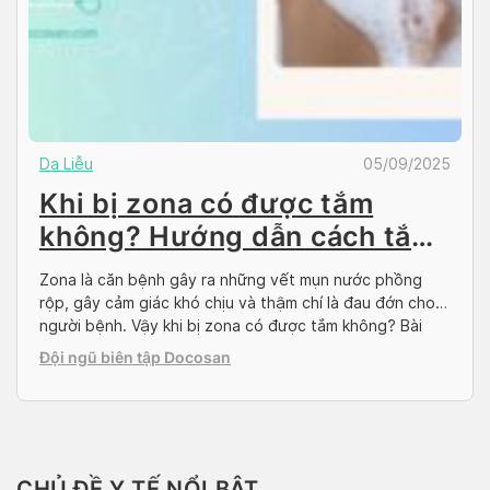
Da Liễu
05/09/2025
Khi bị zona có được tắm
không? Hướng dẫn cách tắm
an toàn
Zona là căn bệnh gây ra những vết mụn nước phồng
rộp, gây cảm giác khó chịu và thậm chí là đau đớn cho
người bệnh. Vậy khi bị zona có được tắm không? Bài
viết dưới của Docosan đây sẽ giải đáp câu hỏi trên và
Đội ngũ biên tập Docosan
hướng dẫn một số cách tắm an toàn […]
CHỦ ĐỀ Y TẾ NỔI BẬT