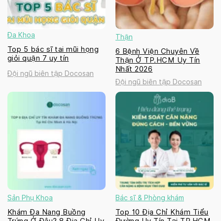
Đa Khoa
Thận
Top 5 bác sĩ tai mũi họng
6 Bệnh Viện Chuyên Về
giỏi quận 7 uy tín
Thận Ở TP.HCM Uy Tín
Nhất 2026
Đội ngũ biên tập Docosan
Đội ngũ biên tập Docosan
Sản Phụ Khoa
Bác sĩ & Phòng khám
Khám Đa Nang Buồng
Top 10 Địa Chỉ Khám Tiểu
Trứng Ở Đâu? 8 Địa Chỉ Uy
Đường Uy Tín Tại TP.HCM