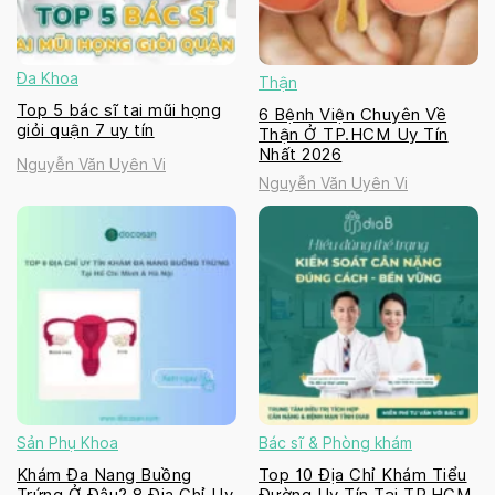
Đa Khoa
Thận
Top 5 bác sĩ tai mũi họng
6 Bệnh Viện Chuyên Về
giỏi quận 7 uy tín
Thận Ở TP.HCM Uy Tín
Nhất 2026
Nguyễn Văn Uyên Vi
Nguyễn Văn Uyên Vi
Sản Phụ Khoa
Bác sĩ & Phòng khám
Khám Đa Nang Buồng
Top 10 Địa Chỉ Khám Tiểu
Trứng Ở Đâu? 8 Địa Chỉ Uy
Đường Uy Tín Tại TP.HCM