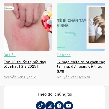
Da Liễu
Đa Khoa
Top 10 thuốc trị mề đay
12 mẹo chữa tê bì chân tay
tốt nhất [Giá 2025]
tại nhà, đơn giản, dễ thực
hiện
Nguyễn Văn Uyên Vi
Nguyễn Văn Uyên Vi
Theo dõi chúng tôi