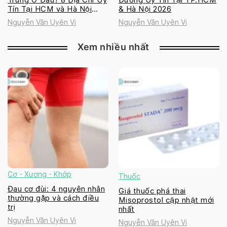
Tín Tại HCM và Hà Nội
& Hà Nội 2026
2026
Nguyễn Văn Uyên Vi
Nguyễn Văn Uyên Vi
Xem nhiều nhất
Cơ - Xương - Khớp
Thuốc
Đau cơ đùi: 4 nguyên nhân
Giá thuốc phá thai
thường gặp và cách điều
Misoprostol cập nhật mới
trị
nhất
Nguyễn Văn Uyên Vi
Nguyễn Văn Uyên Vi