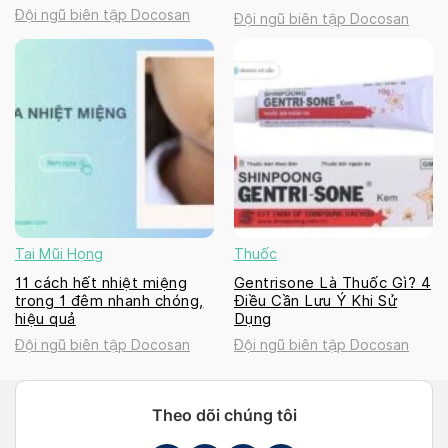
Đội ngũ biên tập Docosan
Đội ngũ biên tập Docosan
Tai Mũi Họng
Thuốc
11 cách hết nhiệt miệng
Gentrisone Là Thuốc Gì? 4
trong 1 đêm nhanh chóng,
Điều Cần Lưu Ý Khi Sử
hiệu quả
Dụng
Đội ngũ biên tập Docosan
Đội ngũ biên tập Docosan
Theo dõi chúng tôi