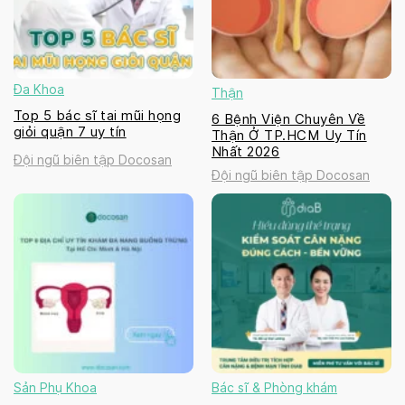
Đa Khoa
Thận
Top 5 bác sĩ tai mũi họng
6 Bệnh Viện Chuyên Về
giỏi quận 7 uy tín
Thận Ở TP.HCM Uy Tín
Nhất 2026
Đội ngũ biên tập Docosan
Đội ngũ biên tập Docosan
Sản Phụ Khoa
Bác sĩ & Phòng khám