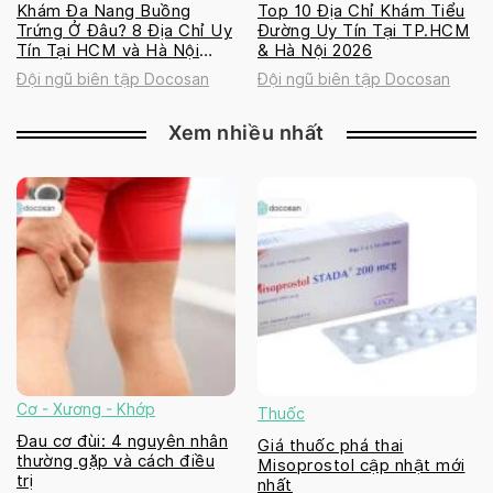
Khám Đa Nang Buồng
Top 10 Địa Chỉ Khám Tiểu
Trứng Ở Đâu? 8 Địa Chỉ Uy
Đường Uy Tín Tại TP.HCM
Tín Tại HCM và Hà Nội
& Hà Nội 2026
2026
Đội ngũ biên tập Docosan
Đội ngũ biên tập Docosan
Xem nhiều nhất
Cơ - Xương - Khớp
Thuốc
Đau cơ đùi: 4 nguyên nhân
Giá thuốc phá thai
thường gặp và cách điều
Misoprostol cập nhật mới
trị
nhất