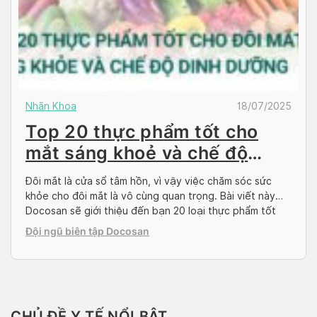
Nhãn Khoa
18/07/2025
Top 20 thực phẩm tốt cho
mắt sáng khoẻ và chế độ
dinh dưỡng
Đôi mắt là cửa sổ tâm hồn, vì vậy việc chăm sóc sức
khỏe cho đôi mắt là vô cùng quan trọng. Bài viết này
Docosan sẽ giới thiệu đến bạn 20 loại thực phẩm tốt
cho mắt, giàu dinh dưỡng, giúp bạn sở hữu đôi mắt sáng
Đội ngũ biên tập Docosan
khỏe. Các Chất Dinh Dưỡng Thiết Yếu […]
CHỦ ĐỀ Y TẾ NỔI BẬT