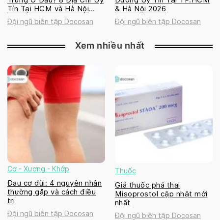
Tín Tại HCM và Hà Nội
& Hà Nội 2026
2026
Đội ngũ biên tập Docosan
Đội ngũ biên tập Docosan
Xem nhiều nhất
Cơ - Xương - Khớp
Thuốc
Đau cơ đùi: 4 nguyên nhân
Giá thuốc phá thai
thường gặp và cách điều
Misoprostol cập nhật mới
trị
nhất
Đội ngũ biên tập Docosan
Đội ngũ biên tập Docosan