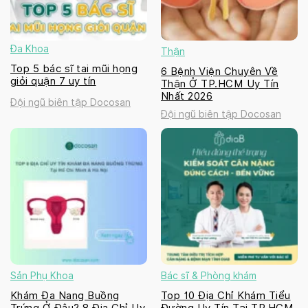
Đa Khoa
Thận
Top 5 bác sĩ tai mũi họng
6 Bệnh Viện Chuyên Về
giỏi quận 7 uy tín
Thận Ở TP.HCM Uy Tín
Nhất 2026
Đội ngũ biên tập Docosan
Đội ngũ biên tập Docosan
Sản Phụ Khoa
Bác sĩ & Phòng khám
Khám Đa Nang Buồng
Top 10 Địa Chỉ Khám Tiểu
Trứng Ở Đâu? 8 Địa Chỉ Uy
Đường Uy Tín Tại TP.HCM