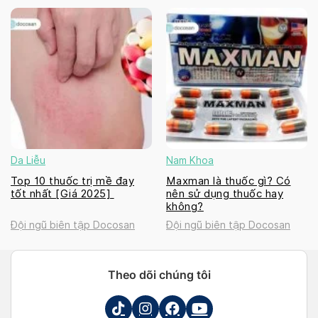
Da Liễu
Nam Khoa
Top 10 thuốc trị mề đay
Maxman là thuốc gì? Có
tốt nhất [Giá 2025]
nên sử dụng thuốc hay
không?
Đội ngũ biên tập Docosan
Đội ngũ biên tập Docosan
Theo dõi chúng tôi