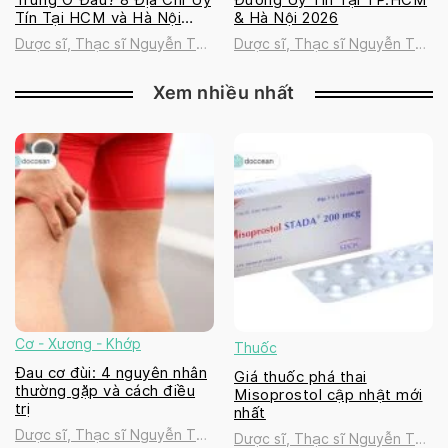
Tín Tại HCM và Hà Nội
& Hà Nội 2026
2026
Dược sĩ, Thạc sĩ Nguyễn Thị
Dược sĩ, Thạc sĩ Nguyễn Thị
Thanh Tú
Thanh Tú
Xem nhiều nhất
Cơ - Xương - Khớp
Thuốc
Đau cơ đùi: 4 nguyên nhân
Giá thuốc phá thai
thường gặp và cách điều
Misoprostol cập nhật mới
trị
nhất
Dược sĩ, Thạc sĩ Nguyễn Thị
Dược sĩ, Thạc sĩ Nguyễn Thị