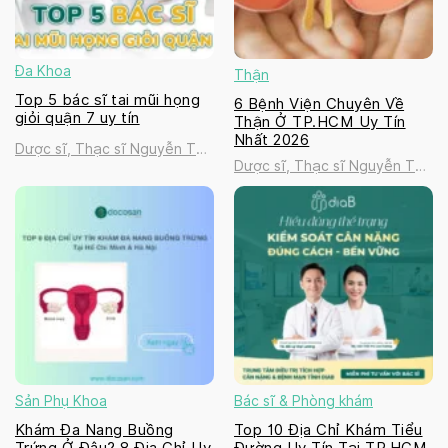
Đa Khoa
Thận
Top 5 bác sĩ tai mũi họng
6 Bệnh Viện Chuyên Về
giỏi quận 7 uy tín
Thận Ở TP.HCM Uy Tín
Nhất 2026
Dược sĩ, Thạc sĩ Nguyễn Thị
Dược sĩ, Thạc sĩ Nguyễn Thị
Thanh Tú
Thanh Tú
Sản Phụ Khoa
Bác sĩ & Phòng khám
Khám Đa Nang Buồng
Top 10 Địa Chỉ Khám Tiểu
Trứng Ở Đâu? 8 Địa Chỉ Uy
Đường Uy Tín Tại TP.HCM