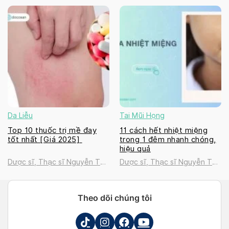
Thanh Tú
Thanh Tú
Da Liễu
Tai Mũi Họng
Top 10 thuốc trị mề đay
11 cách hết nhiệt miệng
tốt nhất [Giá 2025]
trong 1 đêm nhanh chóng,
hiệu quả
Dược sĩ, Thạc sĩ Nguyễn Thị
Dược sĩ, Thạc sĩ Nguyễn Thị
Thanh Tú
Thanh Tú
Theo dõi chúng tôi