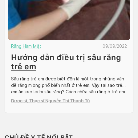
Răng Hàm Mặt
09/09/2022
Hướng dẫn điều trị sâu răng
trẻ em
Sâu răng trẻ em được biết đến là một trong những vấn
đề răng miệng phổ biến nhất ở trẻ em. Vậy tại sao trẻ
em ăn kẹo lại bị sâu răng? Cách chữa sâu răng ở trẻ em
như thế nào? Hãy cùng Docosan tìm hiểu về sâu răng
Dược sĩ, Thạc sĩ Nguyễn Thị Thanh Tú
trẻ em trong bài viết […]
CHỦ ĐỀ Y TẾ NỔI BẬT