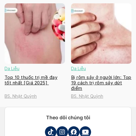
Da Liễu
Da Liễu
Top 10 thuốc trị mề đay
Bị rôm sảy ở người lớn: Top
tốt nhất [Giá 2025]
19 cách trị rôm sảy dứt
điểm
BS. Nhật Quỳnh
BS. Nhật Quỳnh
Theo dõi chúng tôi