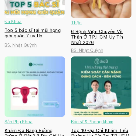
Đa Khoa
Thận
Top 5 bác sĩ tai mũi họng
6 Bệnh Viện Chuyên Về
giỏi quận 7 uy tín
Thận Ở TP.HCM Uy Tín
Nhất 2026
BS. Nhật Quỳnh
BS. Nhật Quỳnh
Sản Phụ Khoa
Bác sĩ & Phòng khám
Khám Đa Nang Buồng
Top 10 Địa Chỉ Khám Tiểu
Trứng Ở Đâu? 8 Địa Chỉ Uy
Đường Uy Tín Tại TP.HCM