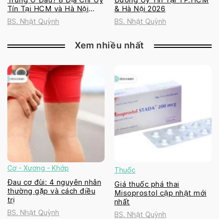
Tín Tại HCM và Hà Nội
& Hà Nội 2026
2026
BS. Nhật Quỳnh
BS. Nhật Quỳnh
Xem nhiều nhất
Cơ - Xương - Khớp
Thuốc
Đau cơ đùi: 4 nguyên nhân
Giá thuốc phá thai
thường gặp và cách điều
Misoprostol cập nhật mới
trị
nhất
BS. Nhật Quỳnh
BS. Nhật Quỳnh