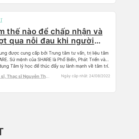
h Tú
ĩ
m thế nào để chấp nhận và
ợt qua nỗi đau khi người
ân yêu đột ngột qua đời?
ung được cung cấp bởi Trung tâm tư vấn, trị liệu tâm
hần 2]
ARE. Sứ mệnh của SHARE là Phổ Biến, Phát Triển và
ụng Tâm lý học để thúc đẩy sự lành mạnh về tâm trí.
iai đoạn đau buồn sau cái chết của người thân có
sĩ, Thạc sĩ Nguyễn Thị
Ngày cập nhật:
24/08/2022
éo dài hàng […]
h Tú
T