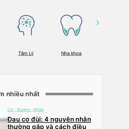
›
Tâm Lý
Nha khoa
Nhãn Khoa
m nhiều nhất
Cơ - Xương - Khớp
Đau cơ đùi: 4 nguyên nhân
thường gặp và cách điều