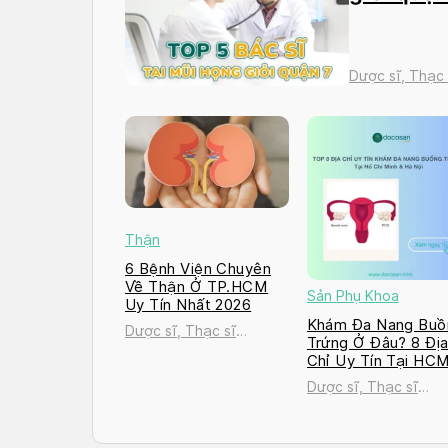
Dược sĩ, Thạc
Thận
6 Bệnh Viện Chuyên
Về Thận Ở TP.HCM
Sản Phụ Khoa
Uy Tín Nhất 2026
Khám Đa Nang Buồ
Dược sĩ, Thạc sĩ
Trứng Ở Đâu? 8 Đị
Nguyễn Thị Thanh Tú
Chỉ Uy Tín Tại HC
và Hà Nội 2026
Dược sĩ, Thạc sĩ
Nguyễn Thị Thanh T