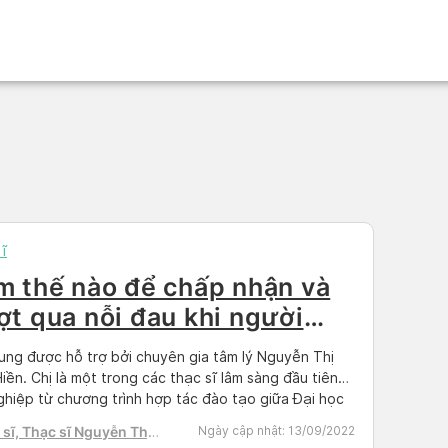
ĩ
m thế nào để chấp nhận và
ợt qua nỗi đau khi người
ân yêu đột ngột qua đời?
ung được hỗ trợ bởi chuyên gia tâm lý Nguyễn Thị
hần 1]
iền. Chị là một trong các thạc sĩ lâm sàng đầu tiên
ghiệp từ chương trình hợp tác đào tạo giữa Đại học
Dục (ĐHQG HN) – Đại học Vanderbilt Hoa Kỳ. Hiện tại
sĩ, Thạc sĩ Nguyễn Thị
Ngày cập nhật:
13/09/2022
ang tư vấn tâm lý […]