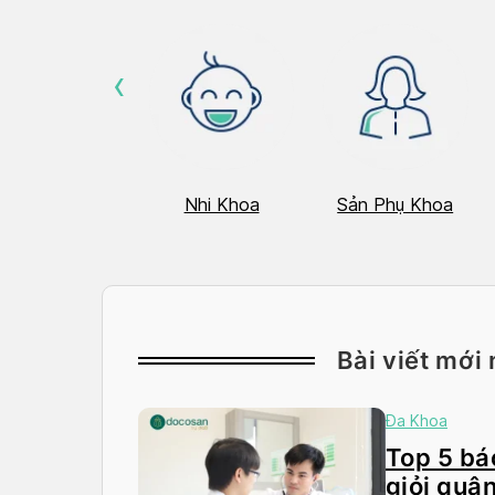
‹
Hô Hấp
Nhi Khoa
Sản Phụ Khoa
Bài viết mới 
Đa Khoa
Top 5 bác
giỏi quận