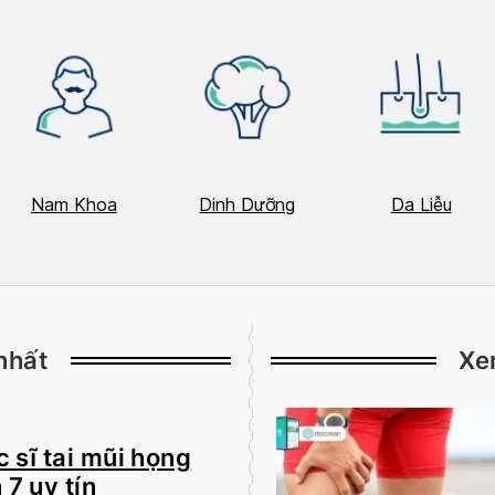
Nam Khoa
Dinh Dưỡng
Da Liễu
nhất
Xe
 sĩ tai mũi họng
 7 uy tín