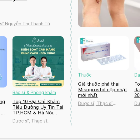
 sĩ Nguyễn Thị Thanh Tú
Thuốc
Da
Giá thuốc phá thai
To
Misoprostol cập nhật
đa
Bác sĩ & Phòng khám
mới nhất
2
ng
Top 10 Địa Chỉ Khám
Dược sĩ, Thạc sĩ
Dư
a
Tiểu Đường Uy Tín Tại
Nguyễn Thị Thanh Tú
Ng
M
TP.HCM & Hà Nội
2026
Dược sĩ, Thạc sĩ
ú
Nguyễn Thị Thanh Tú