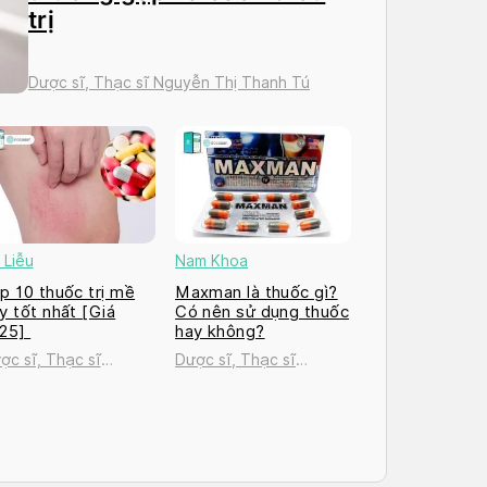
trị
Dược sĩ, Thạc sĩ Nguyễn Thị Thanh Tú
 Liễu
Nam Khoa
p 10 thuốc trị mề
Maxman là thuốc gì?
y tốt nhất [Giá
Có nên sử dụng thuốc
025]
hay không?
ợc sĩ, Thạc sĩ
Dược sĩ, Thạc sĩ
uyễn Thị Thanh Tú
Nguyễn Thị Thanh Tú