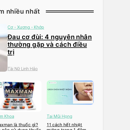
m nhiều nhất
Cơ - Xương - Khớp
Đau cơ đùi: 4 nguyên nhân
thường gặp và cách điều
trị
Tài Nữ Linh Hảo
m Khoa
Tai Mũi Họng
xman là thuốc gì?
11 cách hết nhiệt
 nên sử dụng thuốc
miệng trong 1 đêm