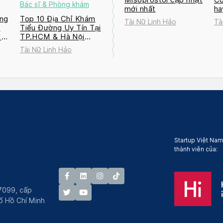
Bác sĩ & Phòng khám
mới nhất
ha
ng
Top 10 Địa Chỉ Khám
Tài Nữ Linh Hảo
Tà
a
Tiểu Đường Uy Tín Tại
M
TP.HCM & Hà Nội
2026
Tài Nữ Linh Hảo
Startup Việt Nam
thành viên của:
7099, cấp
́ Hồ Chí Minh