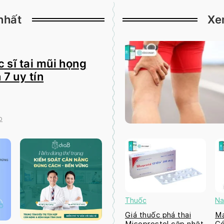
nhất
Xe
 sĩ tai mũi họng
 7 uy tín
o
Thuốc
Na
Giá thuốc phá thai
Ma
Misoprostol cập nhật
Có