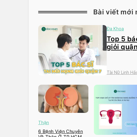
Bài viết mới 
Đa Khoa
Top 5 bác
giỏi quận
Tài Nữ Linh Hả
Thận
6 Bệnh Viện Chuyên
Về Thận Ở TP.HCM