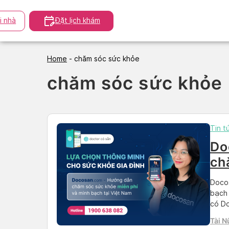
Skip
to
i nhà
Đặt lịch khám
content
Home
-
chăm sóc sức khỏe
chăm sóc sức khỏe
Tin t
Do
ch
và
Docos
bạch 
có Do
sức k
Tài N
tương