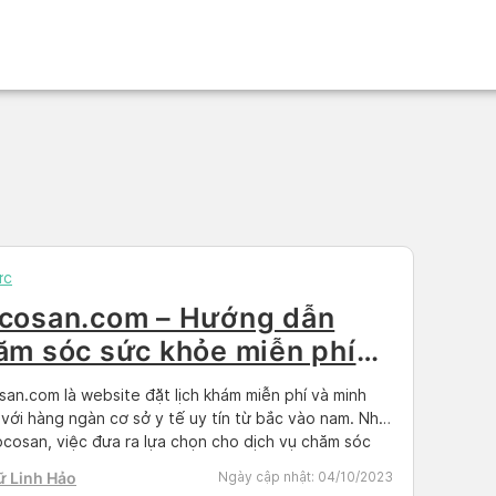
ức
cosan.com – Hướng dẫn
ăm sóc sức khỏe miễn phí
 minh bạch tại Việt Nam
an.com là website đặt lịch khám miễn phí và minh
với hàng ngàn cơ sở y tế uy tín từ bắc vào nam. Nhờ
cosan, việc đưa ra lựa chọn cho dịch vụ chăm sóc
hỏe chưa bao giờ dễ dàng và tiện lợi hơn. Trong
ữ Linh Hảo
Ngày cập nhật:
04/10/2023
 lai, Docosan hứa hẹn mang […]