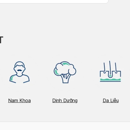
T
Nam Khoa
Dinh Dưỡng
Da Liễu