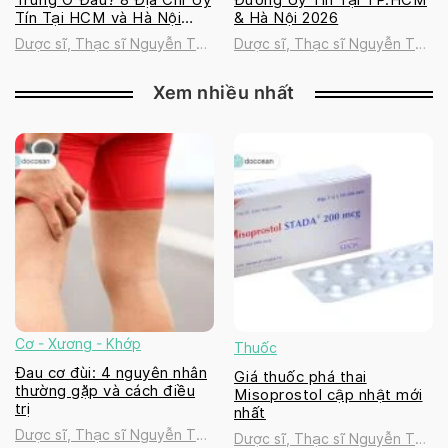
Tín Tại HCM và Hà Nội
& Hà Nội 2026
2026
Dược sĩ, Thạc sĩ Nguyễn Thị
Dược sĩ, Thạc sĩ Nguyễn Thị
Thanh Tú
Thanh Tú
Xem nhiều nhất
Cơ - Xương - Khớp
Thuốc
Đau cơ đùi: 4 nguyên nhân
Giá thuốc phá thai
thường gặp và cách điều
Misoprostol cập nhật mới
trị
nhất
Dược sĩ, Thạc sĩ Nguyễn Thị
Dược sĩ, Thạc sĩ Nguyễn Thị