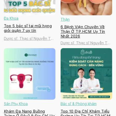
Đa Khoa
Thận
Top 5 bác sĩ tai mũi họng
6 Bệnh Viện Chuyên Về
giỏi quận 7 uy tín
Thận Ở TP.HCM Uy Tín
Nhất 2026
Dược sĩ, Thạc sĩ Nguyễn Thị
Dược sĩ, Thạc sĩ Nguyễn Thị
Thanh Tú
Thanh Tú
Sản Phụ Khoa
Bác sĩ & Phòng khám
Khám Đa Nang Buồng
Top 10 Địa Chỉ Khám Tiểu
Trứng Ở Đâu? 8 Địa Chỉ Uy
Đường Uy Tín Tại TP.HCM