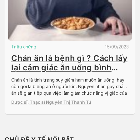
Triệu chứng
15/09/2023
Chán ăn là bệnh gì ? Cách lấy
lại cảm giác ăn uống bình
thường.
Chán ăn là tình trạng suy giảm ham muốn ăn uống, hay
còn gọi là biếng ăn ở người lớn. Nguyên nhân gây chán
ăn sẽ gián tiếp qua việc làm giảm chức năng vị giác của
bạn, và chúng bao gồm rất nhiều nguyên nhân khác
Dược sĩ, Thạc sĩ Nguyễn Thị Thanh Tú
nhau, từ tâm lý đến thực thể. Mắc […]
CHỦ ĐỀ Y TẾ NỔI BẬT