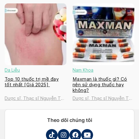
Thanh Tú
Thanh Tú
Da Liễu
Nam Khoa
Top 10 thuốc trị mề đay
Maxman là thuốc gì? Có
tốt nhất [Giá 2025]
nên sử dụng thuốc hay
không?
Dược sĩ, Thạc sĩ Nguyễn Thị
Dược sĩ, Thạc sĩ Nguyễn Thị
Thanh Tú
Thanh Tú
Theo dõi chúng tôi