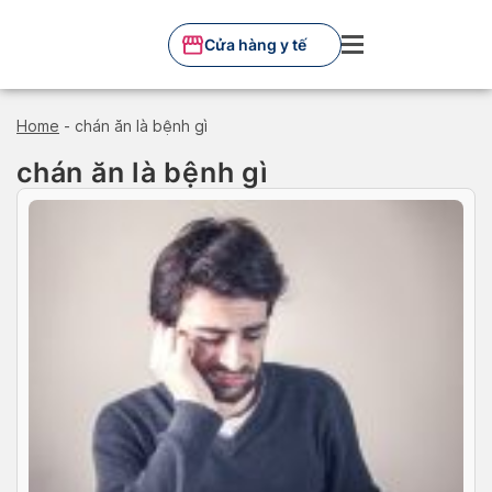
Skip
to
Cửa hàng y tế
content
Home
-
chán ăn là bệnh gì
chán ăn là bệnh gì