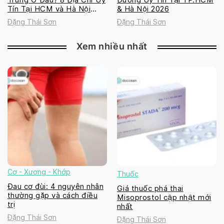
Tín Tại HCM và Hà Nội
& Hà Nội 2026
2026
Đặng Thái Sơn
Đặng Thái Sơn
Xem nhiều nhất
Cơ - Xương - Khớp
Thuốc
Đau cơ đùi: 4 nguyên nhân
Giá thuốc phá thai
thường gặp và cách điều
Misoprostol cập nhật mới
trị
nhất
Đặng Thái Sơn
Đặng Thái Sơn