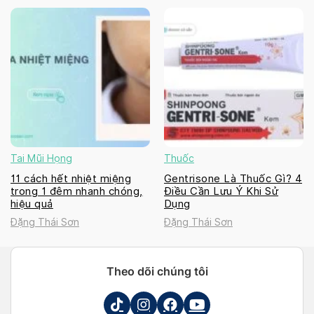
Tai Mũi Họng
Thuốc
11 cách hết nhiệt miệng
Gentrisone Là Thuốc Gì? 4
trong 1 đêm nhanh chóng,
Điều Cần Lưu Ý Khi Sử
hiệu quả
Dụng
Đặng Thái Sơn
Đặng Thái Sơn
Theo dõi chúng tôi