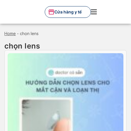
Skip
to
Cửa hàng y tế
content
Home
-
chọn lens
chọn lens