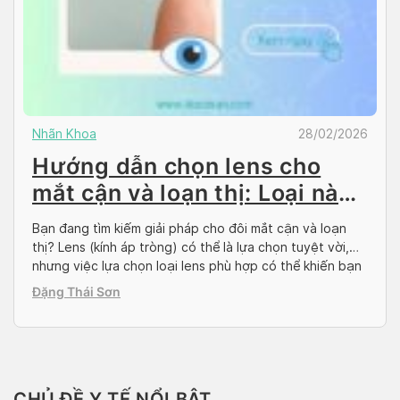
Nhãn Khoa
28/02/2026
Hướng dẫn chọn lens cho
mắt cận và loạn thị: Loại nào
tốt nhất?
Bạn đang tìm kiếm giải pháp cho đôi mắt cận và loạn
thị? Lens (kính áp tròng) có thể là lựa chọn tuyệt vời,
nhưng việc lựa chọn loại lens phù hợp có thể khiến bạn
băn khoăn. Đừng lo lắng! Bài viết này, Docosan sẽ
Đặng Thái Sơn
hướng dẫn bạn cách chọn lens cho mắt cận […]
CHỦ ĐỀ Y TẾ NỔI BẬT