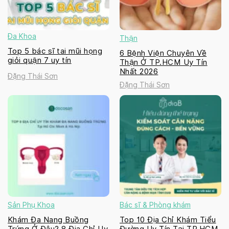
Đa Khoa
Thận
Top 5 bác sĩ tai mũi họng
6 Bệnh Viện Chuyên Về
giỏi quận 7 uy tín
Thận Ở TP.HCM Uy Tín
Nhất 2026
Đặng Thái Sơn
Đặng Thái Sơn
Sản Phụ Khoa
Bác sĩ & Phòng khám
Khám Đa Nang Buồng
Top 10 Địa Chỉ Khám Tiểu
Trứng Ở Đâu? 8 Địa Chỉ Uy
Đường Uy Tín Tại TP.HCM