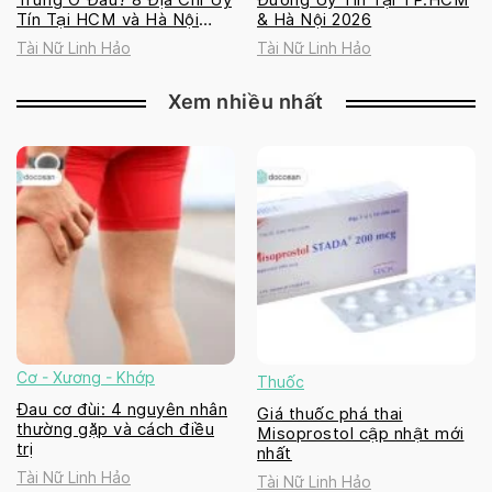
Tín Tại HCM và Hà Nội
& Hà Nội 2026
2026
Tài Nữ Linh Hảo
Tài Nữ Linh Hảo
Xem nhiều nhất
Cơ - Xương - Khớp
Thuốc
Đau cơ đùi: 4 nguyên nhân
Giá thuốc phá thai
thường gặp và cách điều
Misoprostol cập nhật mới
trị
nhất
Tài Nữ Linh Hảo
Tài Nữ Linh Hảo