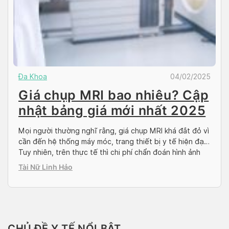
Đa Khoa
04/02/2025
Giá chụp MRI bao nhiêu? Cập
nhật bảng giá mới nhất 2025
Mọi người thường nghĩ rằng, giá chụp MRI khá đắt đỏ vì
cần đến hệ thống máy móc, trang thiết bị y tế hiện đại.
Tuy nhiên, trên thực tế thì chi phí chẩn đoán hình ảnh
MRI không quá cao. Mức giá chụp MRI cao hay thấp
Tài Nữ Linh Hảo
còn phụ thuộc vào nhiều yếu tố […]
CHỦ ĐỀ Y TẾ NỔI BẬT