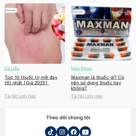
Da Liễu
Nam Khoa
Top 10 thuốc trị mề đay
Maxman là thuốc gì? Có
tốt nhất [Giá 2025]
nên sử dụng thuốc hay
không?
Tài Nữ Linh Hảo
Tài Nữ Linh Hảo
Theo dõi chúng tôi