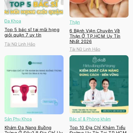
Đa Khoa
Thận
Top 5 bác sĩ tai mũi họng
6 Bệnh Viện Chuyên Về
giỏi quận 7 uy tín
Thận Ở TP.HCM Uy Tín
Nhất 2026
Tài Nữ Linh Hảo
Tài Nữ Linh Hảo
Sản Phụ Khoa
Bác sĩ & Phòng khám
Khám Đa Nang Buồng
Top 10 Địa Chỉ Khám Tiểu
Trứng Ở Đâu? 8 Địa Chỉ Uy
Đường Uy Tín Tại TP.HCM