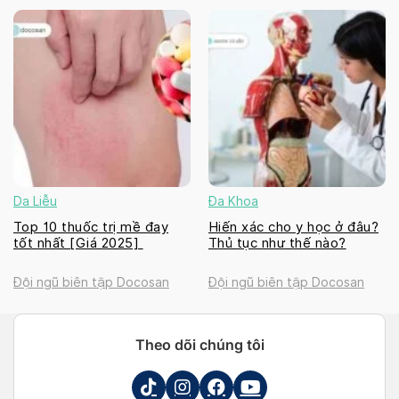
Da Liễu
Đa Khoa
Top 10 thuốc trị mề đay
Hiến xác cho y học ở đâu?
tốt nhất [Giá 2025]
Thủ tục như thế nào?
Đội ngũ biên tập Docosan
Đội ngũ biên tập Docosan
Theo dõi chúng tôi