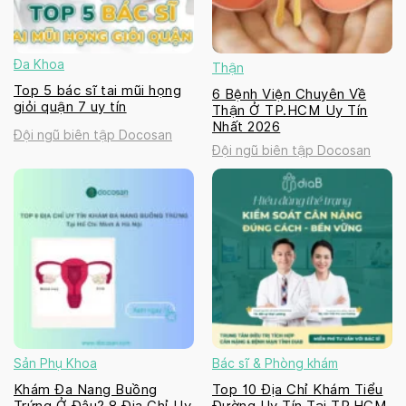
Đa Khoa
Thận
Top 5 bác sĩ tai mũi họng
6 Bệnh Viện Chuyên Về
giỏi quận 7 uy tín
Thận Ở TP.HCM Uy Tín
Nhất 2026
Đội ngũ biên tập Docosan
Đội ngũ biên tập Docosan
Sản Phụ Khoa
Bác sĩ & Phòng khám
Khám Đa Nang Buồng
Top 10 Địa Chỉ Khám Tiểu
Trứng Ở Đâu? 8 Địa Chỉ Uy
Đường Uy Tín Tại TP.HCM