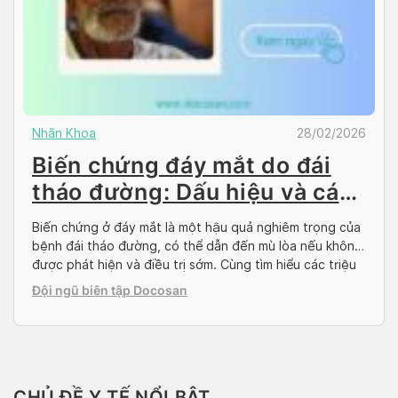
Nhãn Khoa
28/02/2026
Biến chứng đáy mắt do đái
tháo đường: Dấu hiệu và cách
phòng ngừa
Biến chứng ở đáy mắt là một hậu quả nghiêm trọng của
bệnh đái tháo đường, có thể dẫn đến mù lòa nếu không
được phát hiện và điều trị sớm. Cùng tìm hiểu các triệu
chứng nhận biết, nguyên nhân gây ra và những cách
Đội ngũ biên tập Docosan
phòng ngừa hiệu quả để bảo vệ thị lực […]
CHỦ ĐỀ Y TẾ NỔI BẬT