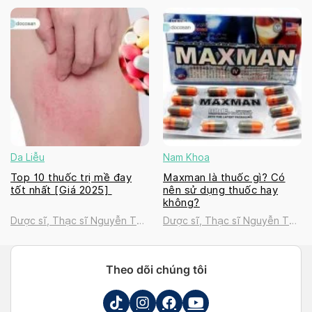
Thanh Tú
Thanh Tú
Da Liễu
Nam Khoa
Top 10 thuốc trị mề đay
Maxman là thuốc gì? Có
tốt nhất [Giá 2025]
nên sử dụng thuốc hay
không?
Dược sĩ, Thạc sĩ Nguyễn Thị
Dược sĩ, Thạc sĩ Nguyễn Thị
Thanh Tú
Thanh Tú
Theo dõi chúng tôi