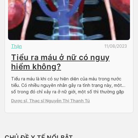
Thận
11/08/2023
Tiểu ra máu ở nữ có nguy
hiểm không?
Tiểu ra máu là khi có sự hiện diện của máu trong nước
tiểu. Có nhiều nguyên nhân gây ra tình trạng này, một
số trong đó chỉ xảy ra ở nữ giới, một số thì thường gặp
ở nữ hơn nam. Trong bài viết này, Docosan sẽ thảo luận
Dược sĩ, Thạc sĩ Nguyễn Thị Thanh Tú
về nguyên nhân gây ra […]
CHỦ ĐỀ Y TẾ NỔI BẬT