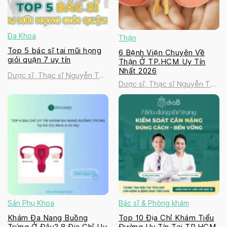
Đa Khoa
Thận
Top 5 bác sĩ tai mũi họng
6 Bệnh Viện Chuyên Về
giỏi quận 7 uy tín
Thận Ở TP.HCM Uy Tín
Nhất 2026
Dược sĩ, Thạc sĩ Nguyễn Thị
Dược sĩ, Thạc sĩ Nguyễn Thị
Thanh Tú
Thanh Tú
Sản Phụ Khoa
Bác sĩ & Phòng khám
Khám Đa Nang Buồng
Top 10 Địa Chỉ Khám Tiểu
Trứng Ở Đâu? 8 Địa Chỉ Uy
Đường Uy Tín Tại TP.HCM