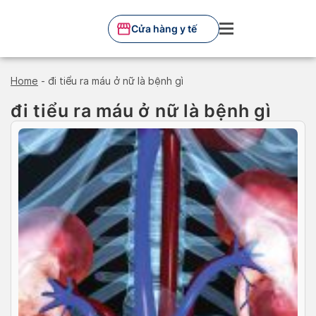
Skip
to
Cửa hàng y tế
content
Home
-
đi tiểu ra máu ở nữ là bệnh gì
đi tiểu ra máu ở nữ là bệnh gì