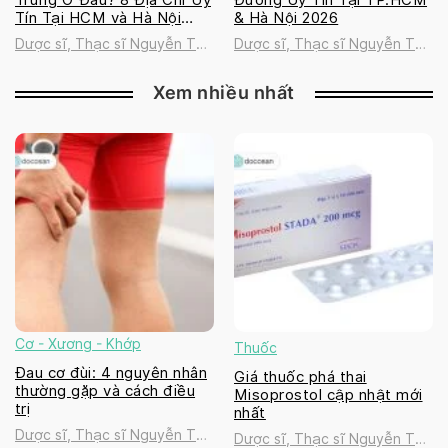
Tín Tại HCM và Hà Nội
& Hà Nội 2026
2026
Dược sĩ, Thạc sĩ Nguyễn Thị
Dược sĩ, Thạc sĩ Nguyễn Thị
Thanh Tú
Thanh Tú
Xem nhiều nhất
Cơ - Xương - Khớp
Thuốc
Đau cơ đùi: 4 nguyên nhân
Giá thuốc phá thai
thường gặp và cách điều
Misoprostol cập nhật mới
trị
nhất
Dược sĩ, Thạc sĩ Nguyễn Thị
Dược sĩ, Thạc sĩ Nguyễn Thị