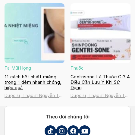
Thanh Tú
Thanh Tú
Tai Mũi Họng
Thuốc
11 cách hết nhiệt miệng
Gentrisone Là Thuốc Gì? 4
trong 1 đêm nhanh chóng,
Điều Cần Lưu Ý Khi Sử
hiệu quả
Dụng
Dược sĩ, Thạc sĩ Nguyễn Thị
Dược sĩ, Thạc sĩ Nguyễn Thị
Thanh Tú
Thanh Tú
Theo dõi chúng tôi