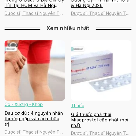
Tín Tại HCM và Hà Nội
& Hà Nội 2026
2026
Dược sĩ, Thạc sĩ Nguyễn Thị
Dược sĩ, Thạc sĩ Nguyễn Thị
Thanh Tú
Thanh Tú
Xem nhiều nhất
Cơ - Xương - Khớp
Thuốc
Đau cơ đùi: 4 nguyên nhân
Giá thuốc phá thai
thường gặp và cách điều
Misoprostol cập nhật mới
trị
nhất
Dược sĩ, Thạc sĩ Nguyễn Thị
Dược sĩ, Thạc sĩ Nguyễn Thị