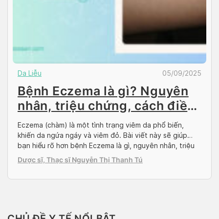
Da Liễu
05/09/2025
Bệnh Eczema là gì? Nguyên
nhân, triệu chứng, cách điều
trị chàm
Eczema (chàm) là một tình trạng viêm da phổ biến,
khiến da ngứa ngáy và viêm đỏ. Bài viết này sẽ giúp
bạn hiểu rõ hơn bệnh Eczema là gì, nguyên nhân, triệu
chứng cũng như cách điều trị hiệu quả. Giới thiệu về
Dược sĩ, Thạc sĩ Nguyễn Thị Thanh Tú
Eczema (chàm) Bệnh chàm là gì? Bệnh chàm (hay còn
gọi […]
CHỦ ĐỀ Y TẾ NỔI BẬT