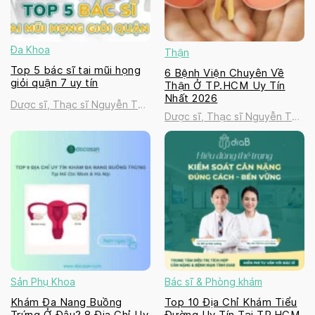
Đa Khoa
Thận
Top 5 bác sĩ tai mũi họng
6 Bệnh Viện Chuyên Về
giỏi quận 7 uy tín
Thận Ở TP.HCM Uy Tín
Nhất 2026
Dược sĩ, Thạc sĩ Nguyễn Thị
Dược sĩ, Thạc sĩ Nguyễn Thị
Thanh Tú
Thanh Tú
Sản Phụ Khoa
Bác sĩ & Phòng khám
Khám Đa Nang Buồng
Top 10 Địa Chỉ Khám Tiểu
Trứng Ở Đâu? 8 Địa Chỉ Uy
Đường Uy Tín Tại TP.HCM