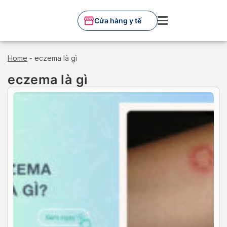
Skip
to
Cửa hàng y tế
content
Home
-
eczema là gì
eczema là gì