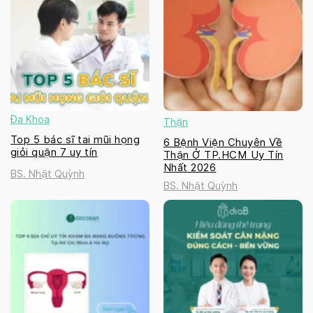
Đa Khoa
Thận
Top 5 bác sĩ tai mũi họng
6 Bệnh Viện Chuyên Về
giỏi quận 7 uy tín
Thận Ở TP.HCM Uy Tín
Nhất 2026
BS. Nhật Quỳnh
BS. Nhật Quỳnh