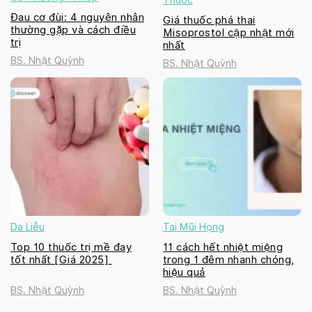
Đau cơ đùi: 4 nguyên nhân
Giá thuốc phá thai
thường gặp và cách điều
Misoprostol cập nhật mới
trị
nhất
BS. Nhật Quỳnh
BS. Nhật Quỳnh
Da Liễu
Tai Mũi Họng
Top 10 thuốc trị mề đay
11 cách hết nhiệt miệng
tốt nhất [Giá 2025]
trong 1 đêm nhanh chóng,
hiệu quả
BS. Nhật Quỳnh
BS. Nhật Quỳnh