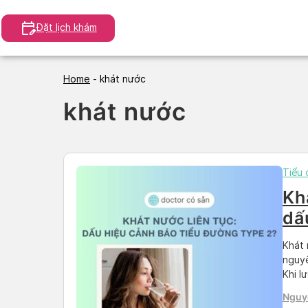
Skip
to
Đặt lịch khám
content
Home
-
khát nước
khát nước
Tiểu
Kh
dấ
ty
Khát 
nguyê
Khi l
và gâ
Nguy
hiểu 