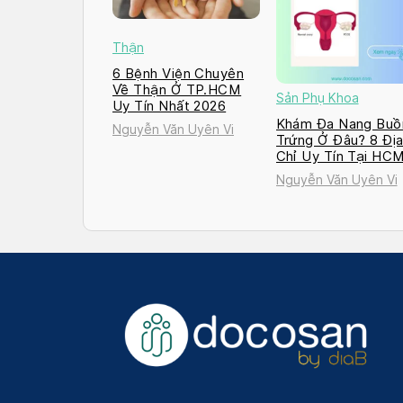
Thận
6 Bệnh Viện Chuyên
Về Thận Ở TP.HCM
Sản Phụ Khoa
Uy Tín Nhất 2026
Khám Đa Nang Buồ
Nguyễn Văn Uyên Vi
Trứng Ở Đâu? 8 Đị
Chỉ Uy Tín Tại HC
và Hà Nội 2026
Nguyễn Văn Uyên Vi