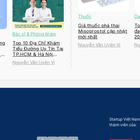
Thuốc
Da
Giá thuốc phá thai
To
Misoprostol cập nhật
đa
Bác sĩ & Phòng khám
mới nhất
2
ng
Top 10 Địa Chỉ Khám
Nguyễn Văn Uyên Vi
Ng
a
Tiểu Đường Uy Tín Tại
M
TP.HCM & Hà Nội
2026
Nguyễn Văn Uyên Vi
Startup Việt Nam
thành viên của: