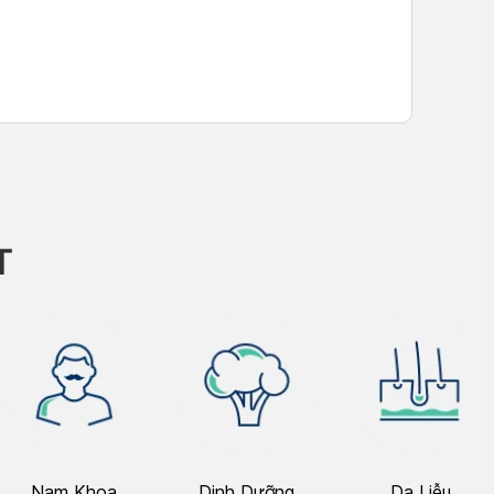
T
Nam Khoa
Dinh Dưỡng
Da Liễu