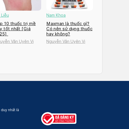
 Liễu
Nam Khoa
p 10 thuốc trị mề
Maxman là thuốc gì?
y tốt nhất [Giá
Có nên sử dụng thuốc
025]
hay không?
uyễn Văn Uyên Vi
Nguyễn Văn Uyên Vi
 duy nhất là