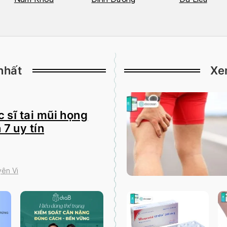
nhất
Xe
 sĩ tai mũi họng
 7 uy tín
ên Vi