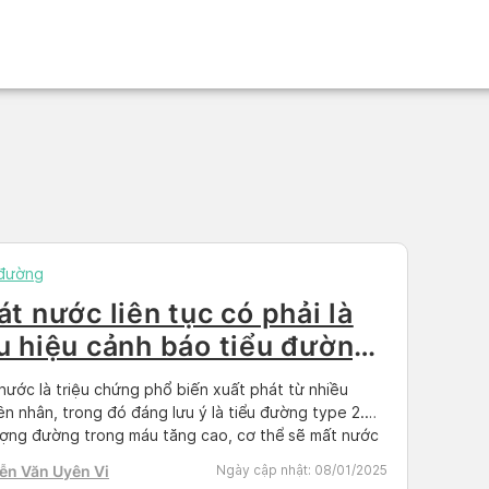
 đường
át nước liên tục có phải là
u hiệu cảnh báo tiểu đường
pe 2?
nước là triệu chứng phổ biến xuất phát từ nhiều
n nhân, trong đó đáng lưu ý là tiểu đường type 2.
ượng đường trong máu tăng cao, cơ thể sẽ mất nước
y ra cảm giác khát nước liên tục. Cùng Docosan tìm
ễn Văn Uyên Vi
Ngày cập nhật:
08/01/2025
về nguyên nhân và cách kiểm soát […]