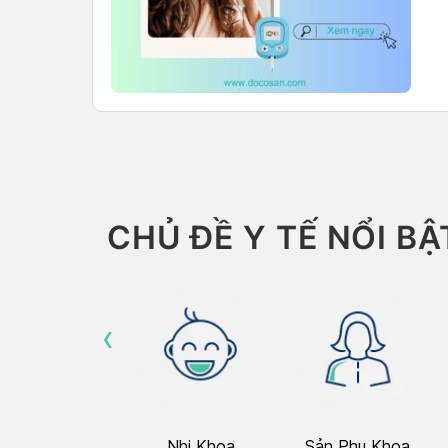
CHỦ ĐỀ Y TẾ NỔI BẬ
‹
Hô Hấp
Nhi Khoa
Sản Phụ Khoa