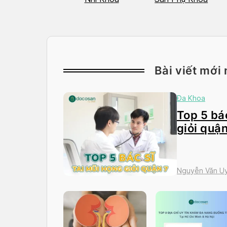
Bài viết mới 
Đa Khoa
Top 5 bác
giỏi quận
Nguyễn Văn Uy