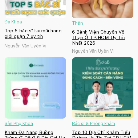
Đa Khoa
Thận
Top 5 bác sĩ tai mũi họng
6 Bệnh Viện Chuyên Về
giỏi quận 7 uy tín
Thận Ở TP.HCM Uy Tín
Nhất 2026
Nguyễn Văn Uyên Vi
Nguyễn Văn Uyên Vi
Sản Phụ Khoa
Bác sĩ & Phòng khám
Khám Đa Nang Buồng
Top 10 Địa Chỉ Khám Tiểu
Trứng Ở Đâu? 8 Địa Chỉ Uy
Đường Uy Tín Tại TP.HCM