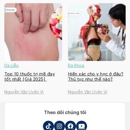
Da Liễu
Đa Khoa
Top 10 thuốc trị mề đay
Hiến xác cho y học ở đâu?
tốt nhất [Giá 2025]
Thủ tục như thế nào?
Nguyễn Văn Uyên Vi
Nguyễn Văn Uyên Vi
Theo dõi chúng tôi