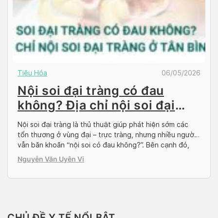
Tiêu Hóa
06/05/2026
Nội soi đại tràng có đau
không? Địa chỉ nội soi đại
tràng ở Tân Bình
Nội soi đại tràng là thủ thuật giúp phát hiện sớm các
tổn thương ở vùng đại – trực tràng, nhưng nhiều người
vẫn băn khoăn “nội soi có đau không?”. Bên cạnh đó,
việc tìm được địa chỉ nội soi uy tín tại TP.HCM nói
Nguyễn Văn Uyên Vi
chung và quận Tân Bình nói riêng cũng rất […]
CHỦ ĐỀ Y TẾ NỔI BẬT