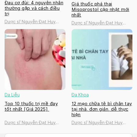
Đau cơ đùi: 4 nguyên nhân
Giá thuốc phá thai
thường gặp và cách điều
Misoprostol cập nhật mới
trị
nhất
Dược sĩ Nguyễn Đạt Huy
Dược sĩ Nguyễn Đạt Huy
Thanh
Thanh
Da Liễu
Đa Khoa
Top 10 thuốc trị mề đay
12 mẹo chữa tê bì chân tay
tốt nhất [Giá 2025]
tại nhà, đơn giản, dễ thực
hiện
Dược sĩ Nguyễn Đạt Huy
Dược sĩ Nguyễn Đạt Huy
Thanh
Thanh