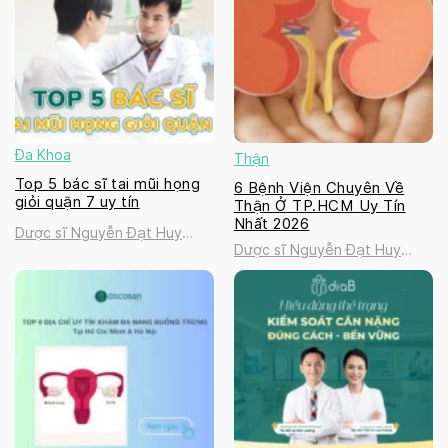
Đa Khoa
Thận
Top 5 bác sĩ tai mũi họng
6 Bệnh Viện Chuyên Về
giỏi quận 7 uy tín
Thận Ở TP.HCM Uy Tín
Nhất 2026
Dược sĩ Nguyễn Đạt Huy
Dược sĩ Nguyễn Đạt Huy
Thanh
Thanh