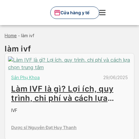
Skip
to
Cửa hàng y tế
content
Home
-
làm ivf
làm ivf
Sản Phụ Khoa
29/06/2025
Làm IVF là gì? Lợi ích, quy
trình, chi phí và cách lựa
chọn trung tâm
IVF
Dược sĩ Nguyễn Đạt Huy Thanh