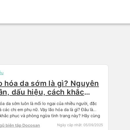
ễu
o hóa da sớm là gì? Nguyên
ân, dấu hiệu, cách khắc
ục hiệu quả
óa da sớm luôn là mối lo ngại của nhiều người, đặc
là các chị em phụ nữ. Vậy lão hóa da là gì? Đâu là
khắc phục và phòng ngừa tình trạng này? Hãy cùng
an tìm hiểu về tình trạng lão hóa da và cách khắc
gũ biên tập Docosan
Ngày cập nhật:
05/09/2025
hiệu quả qua […]