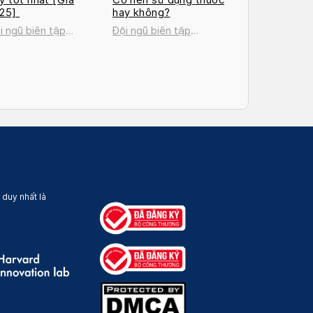
025]
hay không?
i ngũ biên tập
Đội ngũ biên tập
cosan
Docosan
 duy nhất là