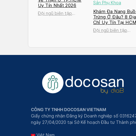
Sản Phụ Khoa
Uy Tín Nhất 2026
Khám Đa Nang Buồ
Đội ngũ biên tập
Trứng Ở Đâu? 8 Đị
Docosan
Chỉ Uy Tín Tại HC
và Hà Nội 2026
Đội ngũ biên tập
Docosan
CÔNG TY TNHH DOCOSAN VIETNAM
Giấy chứng nhận Đăng ký Doanh nghiệp số 031624
ngày 27/04/2020 tại Sở Kế hoạch Đầu tư Thành phô
Việt Nam