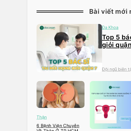
Bài viết mới 
Đa Khoa
Top 5 bác
giỏi quận
Đội ngũ biên 
Thận
6 Bệnh Viện Chuyên
Về Thận Ở TP.HCM