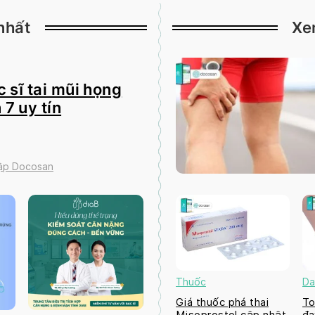
nhất
Xe
 sĩ tai mũi họng
 7 uy tín
tập Docosan
Thuốc
Da
Giá thuốc phá thai
To
Misoprostol cập nhật
đa