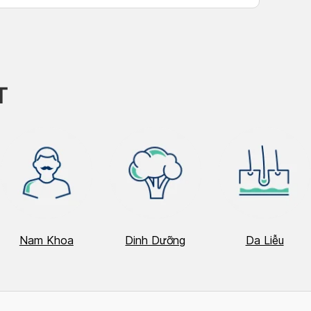
T
Nam Khoa
Dinh Dưỡng
Da Liễu