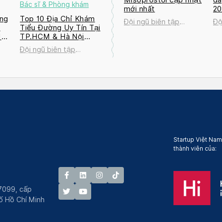
Bác sĩ & Phòng khám
mới nhất
2
ng
Top 10 Địa Chỉ Khám
Đội ngũ biên tập
Độ
a
Tiểu Đường Uy Tín Tại
Docosan
Do
M
TP.HCM & Hà Nội
2026
Đội ngũ biên tập
Docosan
Startup Việt Nam
thành viên của:
7099, cấp
́ Hồ Chí Minh