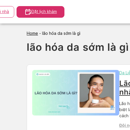
Skip
to
i nhà
Đặt lịch khám
content
Home
-
lão hóa da sớm là gì
lão hóa da sớm là gì
Da Li
Lã
nh
ph
Lão h
biệt 
cách 
Docos
Đội n
phục 