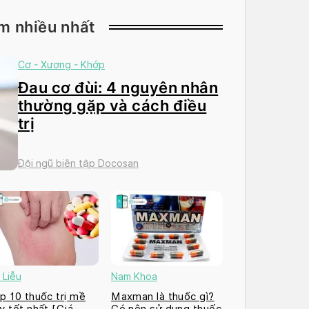
m nhiều nhất
Cơ - Xương - Khớp
Đau cơ đùi: 4 nguyên nhân
thường gặp và cách điều
trị
Đội ngũ biên tập Docosan
 Liễu
Nam Khoa
p 10 thuốc trị mề
Maxman là thuốc gì?
y tốt nhất [Giá
Có nên sử dụng thuốc