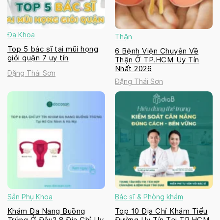
Đa Khoa
Thận
Top 5 bác sĩ tai mũi họng
6 Bệnh Viện Chuyên Về
giỏi quận 7 uy tín
Thận Ở TP.HCM Uy Tín
Nhất 2026
Đặng Thái Sơn
Đặng Thái Sơn
Sản Phụ Khoa
Bác sĩ & Phòng khám
Khám Đa Nang Buồng
Top 10 Địa Chỉ Khám Tiểu
Trứng Ở Đâu? 8 Địa Chỉ Uy
Đường Uy Tín Tại TP.HCM