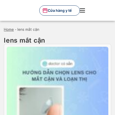
Skip
to
Cửa hàng y tế
content
Home
-
lens mắt cận
lens mắt cận