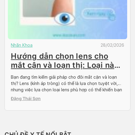
Nhãn Khoa
28/02/2026
Hướng dẫn chọn lens cho
mắt cận và loạn thị: Loại nào
tốt nhất?
Bạn đang tìm kiếm giải pháp cho đôi mắt cận và loạn
thị? Lens (kính áp tròng) có thể là lựa chọn tuyệt vời,
nhưng việc lựa chọn loại lens phù hợp có thể khiến bạn
băn khoăn. Đừng lo lắng! Bài viết này, Docosan sẽ
Đặng Thái Sơn
hướng dẫn bạn cách chọn lens cho mắt cận […]
CHỦ ĐỀ Y TẾ NỔI BẬT