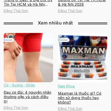
Tín Tại HCM và Hà Nội
& Hà Nội 2026
2026
Đặng Thái Sơn
Đặng Thái Sơn
Xem nhiều nhất
Cơ - Xương - Khớp
Nam Khoa
Đau cơ đùi: 4 nguyên nhân
Maxman là thuốc gì? Có
thường gặp và cách điều
nên sử dụng thuốc hay
trị
không?
Đặng Thái Sơn
Đặng Thái Sơn