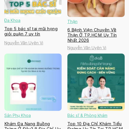
Đa Khoa
Thận
Top 5 bác sĩ tai mũi họng
6 Bệnh Viện Chuyên Về
giỏi quận 7 uy tín
Thận Ở TP.HCM Uy Tín
Nhất 2026
Nguyễn Văn Uyên Vi
Nguyễn Văn Uyên Vi
Sản Phụ Khoa
Bác sĩ & Phòng khám
Khám Đa Nang Buồng
Top 10 Địa Chỉ Khám Tiểu
Trứng Ở Đâu? 8 Địa Chỉ Uy
Đường Uy Tín Tại TP.HCM