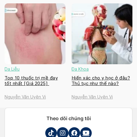
Da Liễu
Đa Khoa
Top 10 thuốc trị mề đay
Hiến xác cho y học ở đâu?
tốt nhất [Giá 2025]
Thủ tục như thế nào?
Nguyễn Văn Uyên Vi
Nguyễn Văn Uyên Vi
Theo dõi chúng tôi