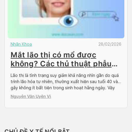
Nhãn Khoa
28/02/2026
Mắt lão thị có mổ được
không? Các thủ thuật phẫu
thuật lão thị
Lão thị là tình trạng suy giảm khả năng nhìn gần do quá
trình lão hóa tự nhiên, thường xuất hiện sau tuổi 40 và
gây không ít bất tiện trong sinh hoạt hằng ngày. Vậy
mắt lão thị có mổ được không và hiện nay có những
Nguyễn Văn Uyên Vi
phương pháp phẫu thuật nào? Cùng Docosan […]
CHỦ ĐỀ Y TẾ NỔI BẬT