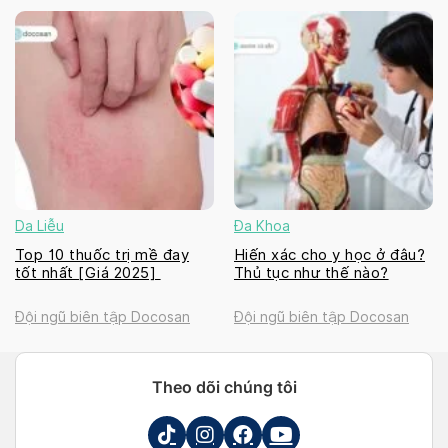
Da Liễu
Đa Khoa
Top 10 thuốc trị mề đay
Hiến xác cho y học ở đâu?
tốt nhất [Giá 2025]
Thủ tục như thế nào?
Đội ngũ biên tập Docosan
Đội ngũ biên tập Docosan
Theo dõi chúng tôi