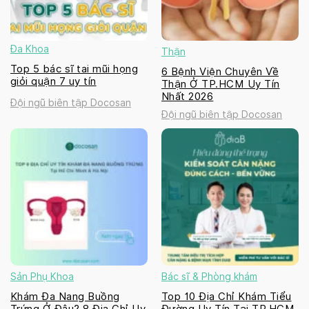
Đa Khoa
Thận
Top 5 bác sĩ tai mũi họng
6 Bệnh Viện Chuyên Về
giỏi quận 7 uy tín
Thận Ở TP.HCM Uy Tín
Nhất 2026
Đội ngũ biên tập Docosan
Đội ngũ biên tập Docosan
Sản Phụ Khoa
Bác sĩ & Phòng khám
Khám Đa Nang Buồng
Top 10 Địa Chỉ Khám Tiểu
Trứng Ở Đâu? 8 Địa Chỉ Uy
Đường Uy Tín Tại TP.HCM