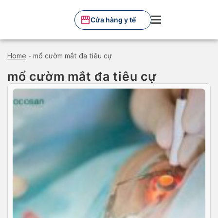
Skip
to
Cửa hàng y tế
content
Home
-
mổ cườm mắt đa tiêu cự
mổ cườm mắt đa tiêu cự