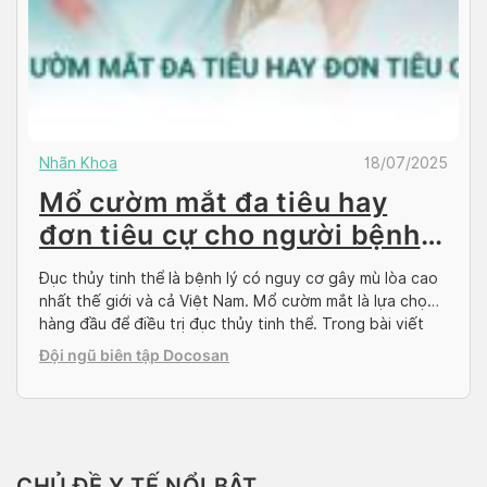
Nhãn Khoa
18/07/2025
Mổ cườm mắt đa tiêu hay
đơn tiêu cự cho người bệnh
đục thủy tinh thể?
Đục thủy tinh thể là bệnh lý có nguy cơ gây mù lòa cao
nhất thế giới và cả Việt Nam. Mổ cườm mắt là lựa chọn
hàng đầu để điều trị đục thủy tinh thể. Trong bài viết
này, hãy cùng Docosan khám phá về mổ cườm mắt đa
Đội ngũ biên tập Docosan
tiêu hay đơn tiêu cự, […]
CHỦ ĐỀ Y TẾ NỔI BẬT