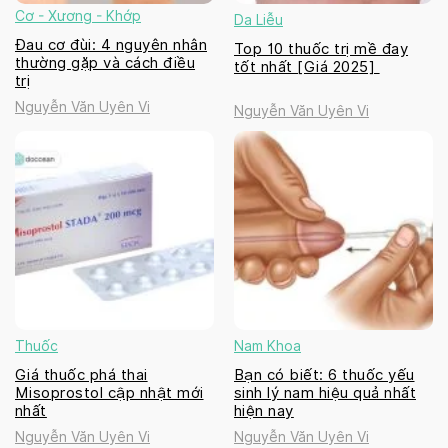
Cơ - Xương - Khớp
Da Liễu
Đau cơ đùi: 4 nguyên nhân
Top 10 thuốc trị mề đay
thường gặp và cách điều
tốt nhất [Giá 2025]
trị
Nguyễn Văn Uyên Vi
Nguyễn Văn Uyên Vi
Thuốc
Nam Khoa
Giá thuốc phá thai
Bạn có biết: 6 thuốc yếu
Misoprostol cập nhật mới
sinh lý nam hiệu quả nhất
nhất
hiện nay
Nguyễn Văn Uyên Vi
Nguyễn Văn Uyên Vi