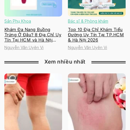
Sản Phụ Khoa
Bác sĩ & Phòng khám
Khám Đa Nang Buồng
Top 10 Địa Chỉ Khám Tiểu
Trứng Ở Đâu? 8 Địa Chỉ Uy
Đường Uy Tín Tại TP.HCM
Tín Tại HCM và Hà Nội
& Hà Nội 2026
2026
Nguyễn Văn Uyên Vi
Nguyễn Văn Uyên Vi
Xem nhiều nhất