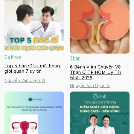
Đa Khoa
Thận
Top 5 bác sĩ tai mũi họng
6 Bệnh Viện Chuyên Về
giỏi quận 7 uy tín
Thận Ở TP.HCM Uy Tín
Nhất 2026
Nguyễn Văn Uyên Vi
Nguyễn Văn Uyên Vi