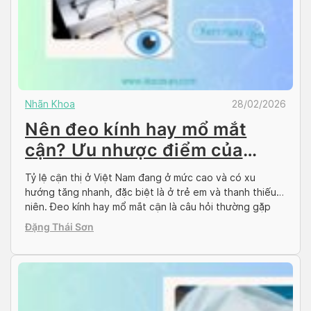
Nhãn Khoa
28/02/2026
Nên đeo kính hay mổ mắt
cận? Ưu nhược điểm của
từng phương pháp
Tỷ lệ cận thị ở Việt Nam đang ở mức cao và có xu
hướng tăng nhanh, đặc biệt là ở trẻ em và thanh thiếu
niên. Đeo kính hay mổ mắt cận là câu hỏi thường gặp
của nhiều người bệnh. Trong bài viết này, Docosan sẽ
Đặng Thái Sơn
so sánh ưu nhược điểm của hai […]