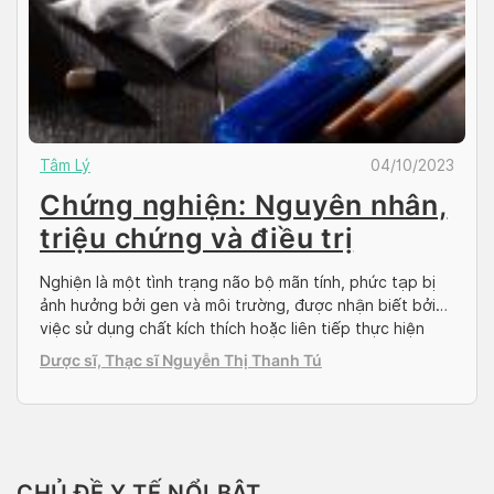
Tâm Lý
04/10/2023
Chứng nghiện: Nguyên nhân,
triệu chứng và điều trị
Nghiện là một tình trạng não bộ mãn tính, phức tạp bị
ảnh hưởng bởi gen và môi trường, được nhận biết bởi
việc sử dụng chất kích thích hoặc liên tiếp thực hiện
một số hành động nhất định bất chấp những hậu quả có
Dược sĩ, Thạc sĩ Nguyễn Thị Thanh Tú
hại. Trong một thời gian dài trước đây, nghiện […]
CHỦ ĐỀ Y TẾ NỔI BẬT