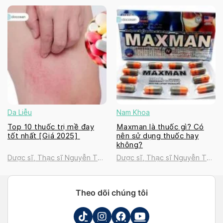
Thanh Tú
Thanh Tú
Da Liễu
Nam Khoa
Top 10 thuốc trị mề đay
Maxman là thuốc gì? Có
tốt nhất [Giá 2025]
nên sử dụng thuốc hay
không?
Dược sĩ, Thạc sĩ Nguyễn Thị
Dược sĩ, Thạc sĩ Nguyễn Thị
Thanh Tú
Thanh Tú
Theo dõi chúng tôi