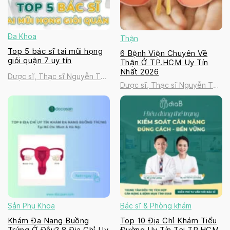
Đa Khoa
Thận
Top 5 bác sĩ tai mũi họng
6 Bệnh Viện Chuyên Về
giỏi quận 7 uy tín
Thận Ở TP.HCM Uy Tín
Nhất 2026
Dược sĩ, Thạc sĩ Nguyễn Thị
Dược sĩ, Thạc sĩ Nguyễn Thị
Thanh Tú
Thanh Tú
Sản Phụ Khoa
Bác sĩ & Phòng khám
Khám Đa Nang Buồng
Top 10 Địa Chỉ Khám Tiểu
Trứng Ở Đâu? 8 Địa Chỉ Uy
Đường Uy Tín Tại TP.HCM