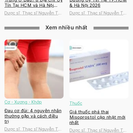
Tín Tại HCM và Hà Nội
& Hà Nội 2026
2026
Dược sĩ, Thạc sĩ Nguyễn Thị
Dược sĩ, Thạc sĩ Nguyễn Thị
Thanh Tú
Thanh Tú
Xem nhiều nhất
Cơ - Xương - Khớp
Thuốc
Đau cơ đùi: 4 nguyên nhân
Giá thuốc phá thai
thường gặp và cách điều
Misoprostol cập nhật mới
trị
nhất
Dược sĩ, Thạc sĩ Nguyễn Thị
Dược sĩ, Thạc sĩ Nguyễn Thị