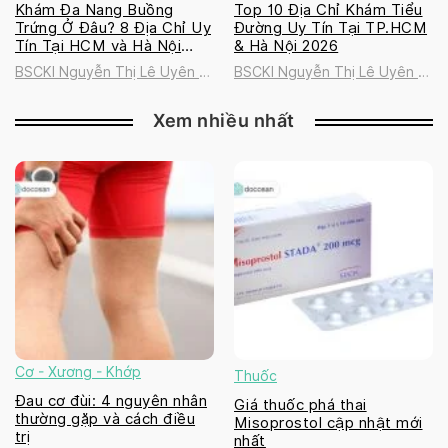
Khám Đa Nang Buồng
Top 10 Địa Chỉ Khám Tiểu
Trứng Ở Đâu? 8 Địa Chỉ Uy
Đường Uy Tín Tại TP.HCM
Tín Tại HCM và Hà Nội
& Hà Nội 2026
2026
BSCKI Nguyễn Thị Lê Uyên |
BSCKI Nguyễn Thị Lê Uyên |
Golden Healthcare
Golden Healthcare
International Clinic
International Clinic
Xem nhiều nhất
Cơ - Xương - Khớp
Thuốc
Đau cơ đùi: 4 nguyên nhân
Giá thuốc phá thai
thường gặp và cách điều
Misoprostol cập nhật mới
trị
nhất