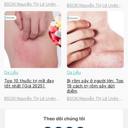
BSCKI Nguyễn Thị Lê Uyên |
BSCKI Nguyễn Thị Lê Uyên |
Golden Healthcare
Golden Healthcare
International Clinic
International Clinic
Da Liễu
Da Liễu
Top 10 thuốc trị mề đay
Bị rôm sảy ở người lớn: Top
tốt nhất [Giá 2025]
19 cách trị rôm sảy dứt
điểm
BSCKI Nguyễn Thị Lê Uyên |
BSCKI Nguyễn Thị Lê Uyên |
Golden Healthcare
Golden Healthcare
International Clinic
International Clinic
Theo dõi chúng tôi