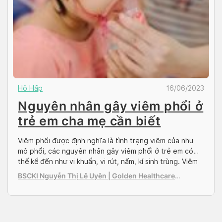
Hô Hấp
16/06/2023
Nguyên nhân gây viêm phổi ở
trẻ em cha mẹ cần biết
Viêm phổi được định nghĩa là tình trạng viêm của nhu
mô phổi, các nguyên nhân gây viêm phổi ở trẻ em có
thể kể đến như vi khuẩn, vi rút, nấm, kí sinh trùng. Viêm
phổi cộng đồng (CAP) là nguyên nhân gây tử vong hàng
BSCKI Nguyễn Thị Lê Uyên | Golden Healthcare
đầu ở trẻ em dưới 5 tuổi. Trong […]
International Clinic