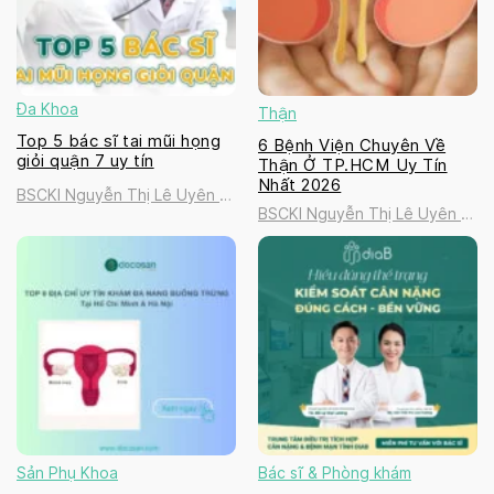
Đa Khoa
Thận
Top 5 bác sĩ tai mũi họng
6 Bệnh Viện Chuyên Về
giỏi quận 7 uy tín
Thận Ở TP.HCM Uy Tín
Nhất 2026
BSCKI Nguyễn Thị Lê Uyên |
BSCKI Nguyễn Thị Lê Uyên |
Golden Healthcare
Golden Healthcare
International Clinic
International Clinic
Sản Phụ Khoa
Bác sĩ & Phòng khám