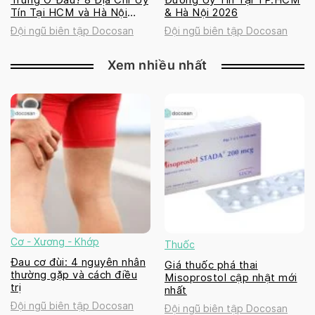
Tín Tại HCM và Hà Nội
& Hà Nội 2026
2026
Đội ngũ biên tập Docosan
Đội ngũ biên tập Docosan
Xem nhiều nhất
Cơ - Xương - Khớp
Thuốc
Đau cơ đùi: 4 nguyên nhân
Giá thuốc phá thai
thường gặp và cách điều
Misoprostol cập nhật mới
trị
nhất
Đội ngũ biên tập Docosan
Đội ngũ biên tập Docosan