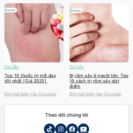
Da Liễu
Da Liễu
Top 10 thuốc trị mề đay
Bị rôm sảy ở người lớn: Top
tốt nhất [Giá 2025]
19 cách trị rôm sảy dứt
điểm
Đội ngũ biên tập Docosan
Đội ngũ biên tập Docosan
Theo dõi chúng tôi