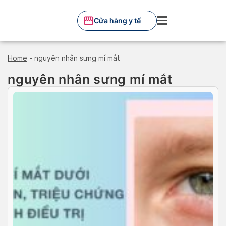
Skip
to
Cửa hàng y tế
content
Home
-
nguyên nhân sưng mí mắt
nguyên nhân sưng mí mắt