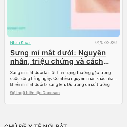
Nhãn Khoa
01/03/2026
Sưng mí mắt dưới: Nguyên
nhân, triệu chứng và cách
điều trị
Sưng mí mắt dưới là một tình trạng thường gặp trong
cuộc sống hằng ngày. Có nhiều nguyên nhân khác nhau
khiến mí mắt dưới bị sưng lên. Dù trong đa số trường
hợp, tình trạng này không nguy hiểm, tuy nhiên đây
Đội ngũ biên tập Docosan
cũng có thể là dấu hiệu của một số bệnh lý nghiêm […]
CHỦ ĐỀ Y TẾ NỔI BẬT