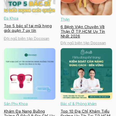
Đa Khoa
Thận
Top 5 bác sĩ tai mũi họng
6 Bệnh Viện Chuyên Về
giỏi quận 7 uy tín
Thận Ở TP.HCM Uy Tín
Nhất 2026
Đội ngũ biên tập Docosan
Đội ngũ biên tập Docosan
Sản Phụ Khoa
Bác sĩ & Phòng khám
Khám Đa Nang Buồng
Top 10 Địa Chỉ Khám Tiểu
Trứng Ở Đâu? 8 Địa Chỉ Uy
Đường Uy Tín Tại TP.HCM