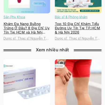
Sản Phụ Khoa
Bác sĩ & Phòng khám
Khám Đa Nang Buồng
Top 10 Địa Chỉ Khám Tiểu
Trứng Ở Đâu? 8 Địa Chỉ Uy
Đường Uy Tín Tại TP.HCM
Tín Tại HCM và Hà Nội
& Hà Nội 2026
2026
Dược sĩ, Thạc sĩ Nguyễn Thị
Dược sĩ, Thạc sĩ Nguyễn Thị
Thanh Tú
Thanh Tú
Xem nhiều nhất