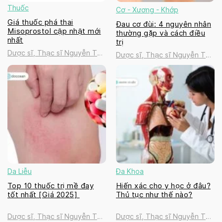
Thuốc
Cơ - Xương - Khớp
Giá thuốc phá thai
Đau cơ đùi: 4 nguyên nhân
Misoprostol cập nhật mới
thường gặp và cách điều
nhất
trị
Dược sĩ, Thạc sĩ Nguyễn Thị
Dược sĩ, Thạc sĩ Nguyễn Thị
Thanh Tú
Thanh Tú
Da Liễu
Đa Khoa
Top 10 thuốc trị mề đay
Hiến xác cho y học ở đâu?
tốt nhất [Giá 2025]
Thủ tục như thế nào?
Dược sĩ, Thạc sĩ Nguyễn Thị
Dược sĩ, Thạc sĩ Nguyễn Thị