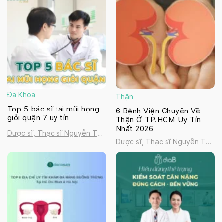
Đa Khoa
Thận
Top 5 bác sĩ tai mũi họng
6 Bệnh Viện Chuyên Về
giỏi quận 7 uy tín
Thận Ở TP.HCM Uy Tín
Nhất 2026
Dược sĩ, Thạc sĩ Nguyễn Thị
Dược sĩ, Thạc sĩ Nguyễn Thị
Thanh Tú
Thanh Tú