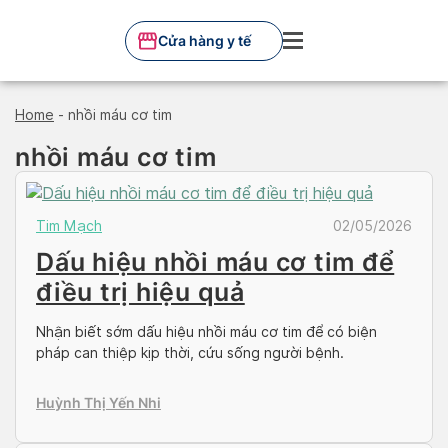
Skip
to
Cửa hàng y tế
content
Home
-
nhồi máu cơ tim
nhồi máu cơ tim
Tim Mạch
02/05/2026
Dấu hiệu nhồi máu cơ tim để
điều trị hiệu quả
Nhận biết sớm dấu hiệu nhồi máu cơ tim để có biện
pháp can thiệp kịp thời, cứu sống người bệnh.
Huỳnh Thị Yến Nhi