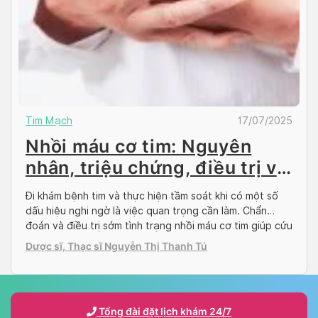
Tim Mạch
17/07/2025
Nhồi máu cơ tim: Nguyên
nhân, triệu chứng, điều trị và
phòng ngừa
Đi khám bệnh tim và thực hiện tầm soát khi có một số
dấu hiệu nghi ngờ là việc quan trọng cần làm. Chẩn
đoán và điều trị sớm tình trạng nhồi máu cơ tim giúp cứu
sống người bệnh, sự chậm trễ trong việc tiếp cận hỗ
Dược sĩ, Thạc sĩ Nguyễn Thị Thanh Tú
trợ y tế khi bệnh nhân nhồi […]
Tổng đài đặt lịch khám 24/7