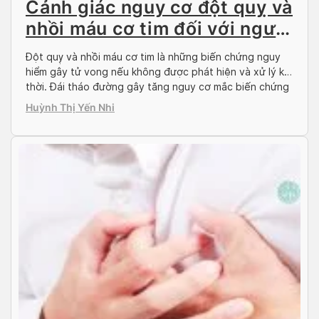
Cảnh giác nguy cơ đột quỵ và
nhồi máu cơ tim đối với người
đái tháo đường
Đột quỵ và nhồi máu cơ tim là những biến chứng nguy
hiểm gây tử vong nếu không được phát hiện và xử lý kịp
thời. Đái tháo đường gây tăng nguy cơ mắc biến chứng
này. Mối liên hệ giữa đái tháo đường và đột quỵ, nhồi
Huỳnh Thị Yến Nhi
máu cơ tim là như thế nào, […]