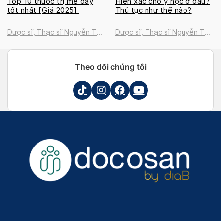
Top 10 thuốc trị mề đay
Hiến xác cho y học ở đâu?
tốt nhất [Giá 2025]
Thủ tục như thế nào?
Dược sĩ, Thạc sĩ Nguyễn Thị
Dược sĩ, Thạc sĩ Nguyễn Thị
Thanh Tú
Thanh Tú
Theo dõi chúng tôi