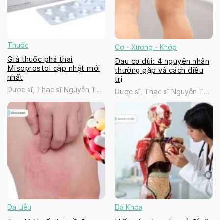
Thuốc
Cơ - Xương - Khớp
Giá thuốc phá thai
Đau cơ đùi: 4 nguyên nhân
Misoprostol cập nhật mới
thường gặp và cách điều
nhất
trị
Dược sĩ, Thạc sĩ Nguyễn Thị
Dược sĩ, Thạc sĩ Nguyễn Thị
Thanh Tú
Thanh Tú
Da Liễu
Đa Khoa