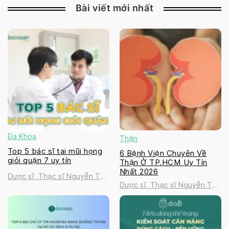
Bài viết mới nhất
Đa Khoa
Thận
Top 5 bác sĩ tai mũi họng
6 Bệnh Viện Chuyên Về
giỏi quận 7 uy tín
Thận Ở TP.HCM Uy Tín
Nhất 2026
Dược sĩ, Thạc sĩ Nguyễn Thị
Dược sĩ, Thạc sĩ Nguyễn Thị
Thanh Tú
Thanh Tú