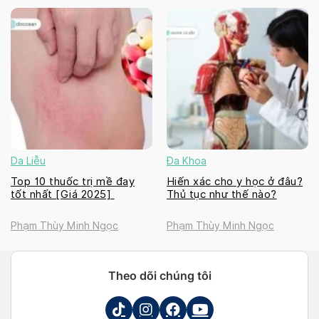
Da Liễu
Đa Khoa
Top 10 thuốc trị mề đay
Hiến xác cho y học ở đâu?
tốt nhất [Giá 2025]
Thủ tục như thế nào?
Phạm Thùy Minh Ngọc
Phạm Thùy Minh Ngọc
Theo dõi chúng tôi