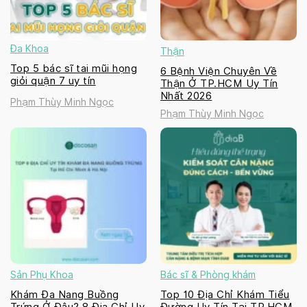
Đa Khoa
Thận
Top 5 bác sĩ tai mũi họng
6 Bệnh Viện Chuyên Về
giỏi quận 7 uy tín
Thận Ở TP.HCM Uy Tín
Nhất 2026
Phạm Thùy Minh Ngọc
Phạm Thùy Minh Ngọc
Sản Phụ Khoa
Bác sĩ & Phòng khám
Khám Đa Nang Buồng
Top 10 Địa Chỉ Khám Tiểu
Trứng Ở Đâu? 8 Địa Chỉ Uy
Đường Uy Tín Tại TP.HCM