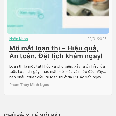
Nhãn Khoa
22/01/2025
Mổ mắt loạn thị – Hiệu quả,
An toàn. Đặt lịch khám ngay!
Loạn thị là một tật khúc xạ phổ biến, xảy ra ở nhiều lứa
tuổi. Loạn thị gây nhức mắt, mỏi mắt và nhức đầu. Vậy
nên phẫu thuật điều trị loạn thị ở đâu? Hãy đến ngay
bệnh viện Mắt Sài Gòn – nơi khám chữa bệnh và mổ mắt
Phạm Thùy Minh Ngọc
loạn thị hiệu quả, […]
CHỦ ĐỀ Y TẾ NỔI BẬT