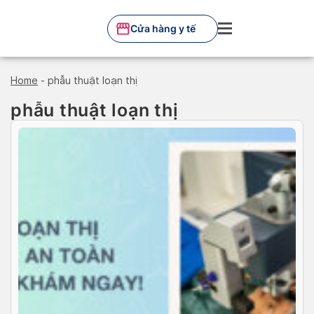
Skip
to
Cửa hàng y tế
content
Home
-
phẫu thuật loạn thị
phẫu thuật loạn thị