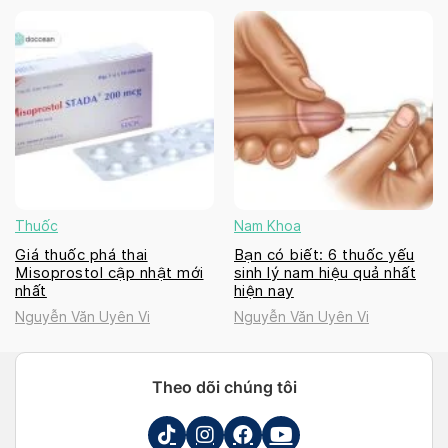
Thuốc
Nam Khoa
Giá thuốc phá thai
Bạn có biết: 6 thuốc yếu
Misoprostol cập nhật mới
sinh lý nam hiệu quả nhất
nhất
hiện nay
Nguyễn Văn Uyên Vi
Nguyễn Văn Uyên Vi
Theo dõi chúng tôi