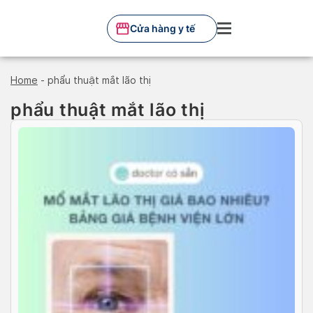
Skip
to
Cửa hàng y tế
content
Home
-
phẩu thuật mắt lão thị
phẩu thuật mắt lão thị