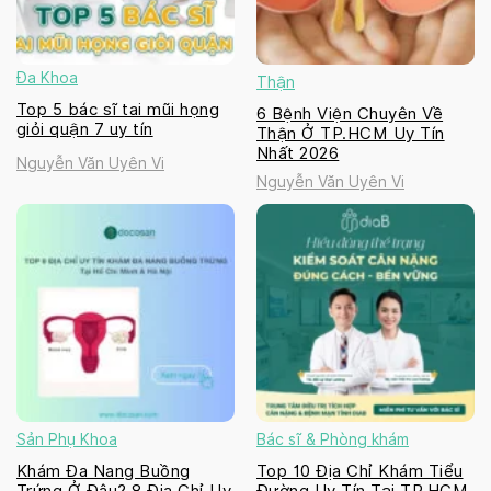
Đa Khoa
Thận
Top 5 bác sĩ tai mũi họng
6 Bệnh Viện Chuyên Về
giỏi quận 7 uy tín
Thận Ở TP.HCM Uy Tín
Nhất 2026
Nguyễn Văn Uyên Vi
Nguyễn Văn Uyên Vi
Sản Phụ Khoa
Bác sĩ & Phòng khám
Khám Đa Nang Buồng
Top 10 Địa Chỉ Khám Tiểu
Trứng Ở Đâu? 8 Địa Chỉ Uy
Đường Uy Tín Tại TP.HCM