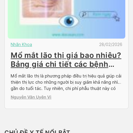
Nhãn Khoa
28/02/2026
Mổ mắt lão thị giá bao nhiêu?
Bảng giá chi tiết các bệnh
viện lớn
Mổ mắt lão thị là phương pháp điều trị hiệu quả giúp cải
thiện thị lực cho những người bị suy giảm khả năng nhìn
gần do tuổi tác. Tuy nhiên, chi phí phẫu thuật này có
thể thay đổi tùy thuộc vào từng bệnh viện và phương
Nguyễn Văn Uyên Vi
pháp sử dụng. Cùng Docosan tìm hiểu […]
CHỦ ĐỀ Y TẾ NỔI BẬT