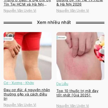
Tín Tại HCM và Hà Nội
& Hà Nội 2026
2026
Nguyễn Văn Uyên Vi
Nguyễn Văn Uyên Vi
Xem nhiều nhất
Cơ - Xương - Khớp
Da Liễu
Đau cơ đùi: 4 nguyên nhân
Top 10 thuốc trị mề đay
thường gặp và cách điều
tốt nhất [Giá 2025]
trị
Nguyễn Văn Uyên Vi
Nguyễn Văn Uyên Vi