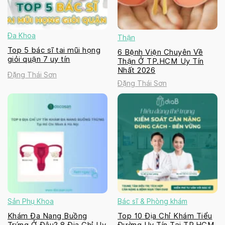
Đa Khoa
Thận
Top 5 bác sĩ tai mũi họng
6 Bệnh Viện Chuyên Về
giỏi quận 7 uy tín
Thận Ở TP.HCM Uy Tín
Nhất 2026
Đặng Thái Sơn
Đặng Thái Sơn
Sản Phụ Khoa
Bác sĩ & Phòng khám
Khám Đa Nang Buồng
Top 10 Địa Chỉ Khám Tiểu
Trứng Ở Đâu? 8 Địa Chỉ Uy
Đường Uy Tín Tại TP.HCM