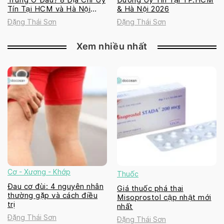
Tín Tại HCM và Hà Nội
& Hà Nội 2026
2026
Đặng Thái Sơn
Đặng Thái Sơn
Xem nhiều nhất
Cơ - Xương - Khớp
Thuốc
Đau cơ đùi: 4 nguyên nhân
Giá thuốc phá thai
thường gặp và cách điều
Misoprostol cập nhật mới
trị
nhất
Đặng Thái Sơn
Đặng Thái Sơn