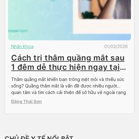
Nhãn Khoa
01/03/2026
Cách trị thâm quầng mắt sau
1 đêm dễ thực hiện ngay tại
nhà
Thâm quầng mắt khiến bạn trông mệt mỏi và thiếu sức
sống? Quầng thâm mắt là vấn đề được nhiều người
quan tâm và tìm cách cải thiện để sở hữu vẻ ngoài rạng
rỡ. Bài viết dưới đây sẽ chia sẻ những cách trị thâm
Đặng Thái Sơn
quầng mắt sau 1 đêm ngay tại nhà, giúp […]
CHỦ ĐỀ Y TẾ NỔI BẬT