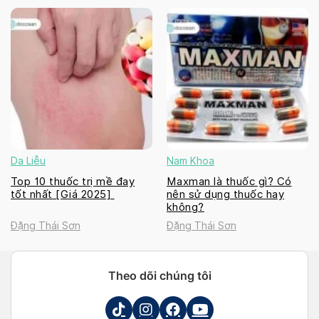
Da Liễu
Nam Khoa
Top 10 thuốc trị mề đay
Maxman là thuốc gì? Có
tốt nhất [Giá 2025]
nên sử dụng thuốc hay
không?
Đặng Thái Sơn
Đặng Thái Sơn
Theo dõi chúng tôi