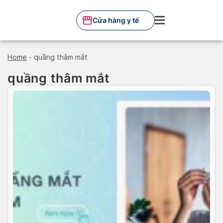
Skip
to
Cửa hàng y tế
content
Home
-
quầng thâm mắt
quầng thâm mắt