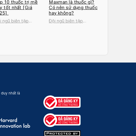
p 10 thuốc trị mề
Maxman là thuốc gì?
y tốt nhất [Giá
Có nên sử dụng thuốc
025]
hay không?
i ngũ biên tập
Đội ngũ biên tập
cosan
Docosan
 duy nhất là