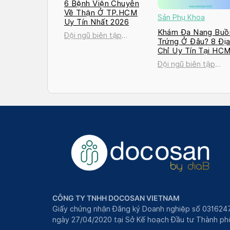
6 Bệnh Viện Chuyên
Về Thận Ở TP.HCM
Sản Phụ Khoa
Uy Tín Nhất 2026
Khám Đa Nang Buồ
Đội ngũ biên tập
Trứng Ở Đâu? 8 Đị
Docosan
Chỉ Uy Tín Tại HC
và Hà Nội 2026
Đội ngũ biên tập
Docosan
CÔNG TY TNHH DOCOSAN VIETNAM
Giấy chứng nhận Đăng ký Doanh nghiệp số 031624
ngày 27/04/2020 tại Sở Kế hoạch Đầu tư Thành phô