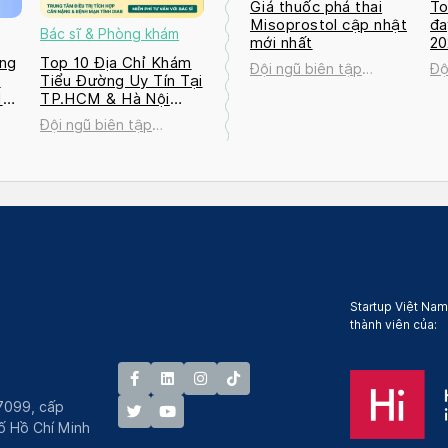
Giá thuốc phá thai
To
Misoprostol cập nhật
đa
Bác sĩ & Phòng khám
mới nhất
2
ng
Top 10 Địa Chỉ Khám
Đội ngũ biên tập
Độ
a
Tiểu Đường Uy Tín Tại
Docosan
Do
M
TP.HCM & Hà Nội
2026
Đội ngũ biên tập
Docosan
Startup Việt Nam
thành viên của:
7099, cấp
́ Hồ Chí Minh