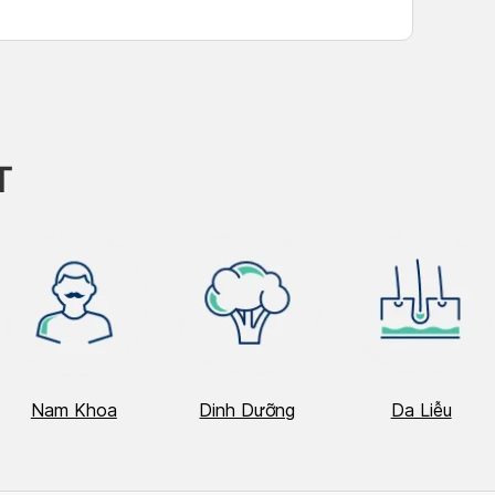
T
Nam Khoa
Dinh Dưỡng
Da Liễu