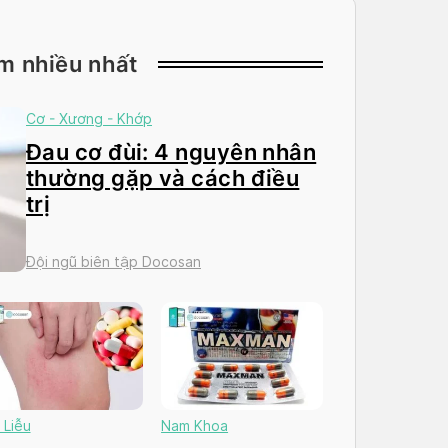
m nhiều nhất
Cơ - Xương - Khớp
Đau cơ đùi: 4 nguyên nhân
thường gặp và cách điều
trị
Đội ngũ biên tập Docosan
 Liễu
Nam Khoa