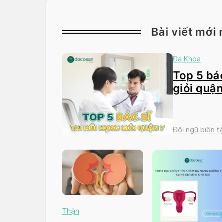
Bài viết mới 
Đa Khoa
Top 5 bác
giỏi quận
Đội ngũ biên 
Thận