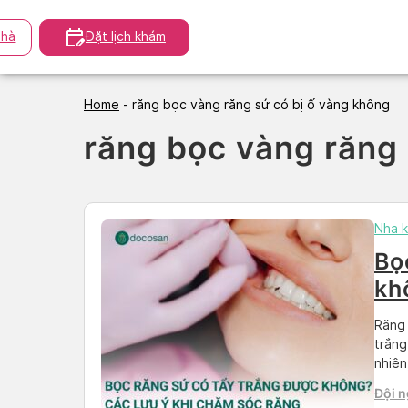
Skip
to
hà
Đặt lịch khám
content
Home
-
răng bọc vàng răng sứ có bị ố vàng không
răng bọc vàng răng 
Nha 
Bọ
kh
ră
Răng 
trắng
nhiên
trắng
Đội n
khác?