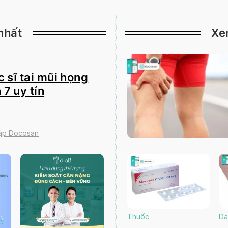
nhất
Xe
 sĩ tai mũi họng
 7 uy tín
tập Docosan
Thuốc
Da