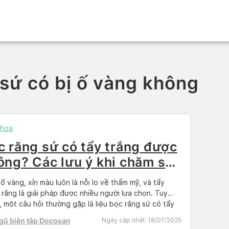
sứ có bị ố vàng không
khoa
c răng sứ có tẩy trắng được
ông? Các lưu ý khi chăm sóc
ng
ố vàng, xỉn màu luôn là nỗi lo về thẩm mỹ, và tẩy
 răng là giải pháp được nhiều người lựa chọn. Tuy
, một câu hỏi thường gặp là liệu bọc răng sứ có tẩy
 được không, hay có cần phương pháp làm trắng
gũ biên tập Docosan
Ngày cập nhật:
18/07/2025
 Cùng Docosan tìm hiểu về vấn […]